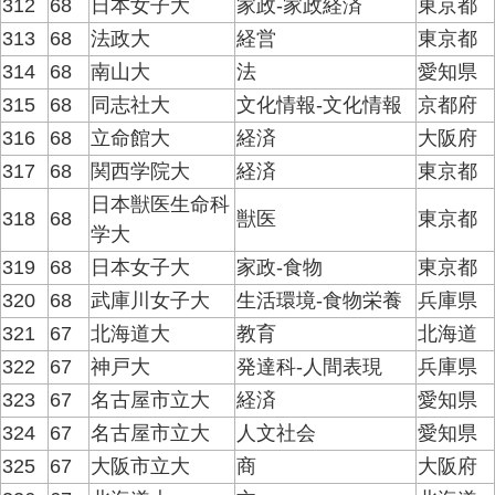
312
68
日本女子大
家政-家政経済
東京都
313
68
法政大
経営
東京都
314
68
南山大
法
愛知県
315
68
同志社大
文化情報-文化情報
京都府
316
68
立命館大
経済
大阪府
317
68
関西学院大
経済
東京都
日本獣医生命科
318
68
獣医
東京都
学大
319
68
日本女子大
家政-食物
東京都
320
68
武庫川女子大
生活環境-食物栄養
兵庫県
321
67
北海道大
教育
北海道
322
67
神戸大
発達科-人間表現
兵庫県
323
67
名古屋市立大
経済
愛知県
324
67
名古屋市立大
人文社会
愛知県
325
67
大阪市立大
商
大阪府