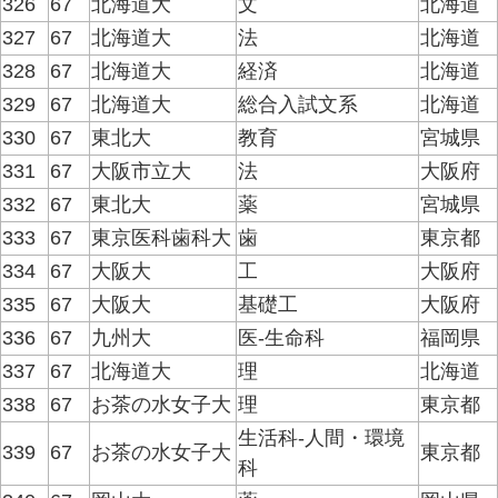
326
67
北海道大
文
北海道
327
67
北海道大
法
北海道
328
67
北海道大
経済
北海道
329
67
北海道大
総合入試文系
北海道
330
67
東北大
教育
宮城県
331
67
大阪市立大
法
大阪府
332
67
東北大
薬
宮城県
333
67
東京医科歯科大
歯
東京都
334
67
大阪大
工
大阪府
335
67
大阪大
基礎工
大阪府
336
67
九州大
医-生命科
福岡県
337
67
北海道大
理
北海道
338
67
お茶の水女子大
理
東京都
生活科-人間・環境
339
67
お茶の水女子大
東京都
科