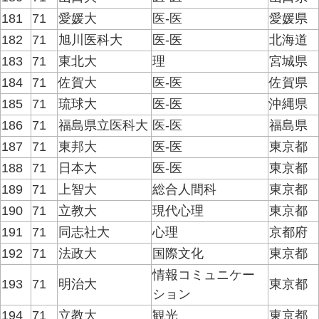
181
71
愛媛大
医-医
愛媛県
182
71
旭川医科大
医-医
北海道
183
71
東北大
理
宮城県
184
71
佐賀大
医-医
佐賀県
185
71
琉球大
医-医
沖縄県
186
71
福島県立医科大
医-医
福島県
187
71
東邦大
医-医
東京都
188
71
日本大
医-医
東京都
189
71
上智大
総合人間科
東京都
190
71
立教大
現代心理
東京都
191
71
同志社大
心理
京都府
192
71
法政大
国際文化
東京都
情報コミュニケー
193
71
明治大
東京都
ション
194
71
立教大
観光
東京都