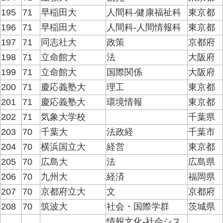
195
71
早稲田大
人間科-健康福祉科
東京都
196
71
早稲田大
人間科-人間情報科
東京都
197
71
同志社大
政策
京都府
198
71
立命館大
法
大阪府
199
71
立命館大
国際関係
大阪府
200
71
慶応義塾大
理工
東京都
201
71
慶応義塾大
環境情報
東京都
202
71
気象大学校
千葉県
203
70
千葉大
法政経
千葉市
204
70
横浜国立大
経営
東京都
205
70
広島大
法
広島県
206
70
九州大
経済
福岡県
207
70
京都府立大
文
京都府
208
70
筑波大
社会・国際学群
茨城県
情報文化-社会シス