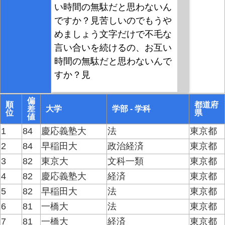
い時間の無駄だと思わないん
ですか？見苦しいのでもうや
めましょう文字だけで不毛な
言い合いを続けるの、お互い
時間の無駄だと思わないんで
すか？見
偏
順
都道府
差
大学
学部 - 学科
位
県
値
1
84
慶応義塾大
法
東京都
2
84
早稲田大
政治経済
東京都
3
82
東京大
文科一類
東京都
4
82
慶応義塾大
経済
東京都
5
82
早稲田大
法
東京都
6
81
一橋大
法
東京都
7
81
一橋大
経済
東京都