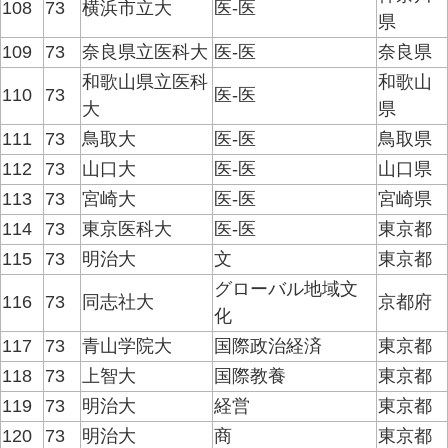
108
73
横浜市立大
医-医
県
109
73
奈良県立医科大
医-医
奈良県
和歌山県立医科
和歌山
110
73
医-医
大
県
111
73
鳥取大
医-医
鳥取県
112
73
山口大
医-医
山口県
113
73
宮崎大
医-医
宮崎県
114
73
東京医科大
医-医
東京都
115
73
明治大
文
東京都
グローバル地域文
116
73
同志社大
京都府
化
117
73
青山学院大
国際政治経済
東京都
118
73
上智大
国際教養
東京都
119
73
明治大
経営
東京都
120
73
明治大
商
東京都