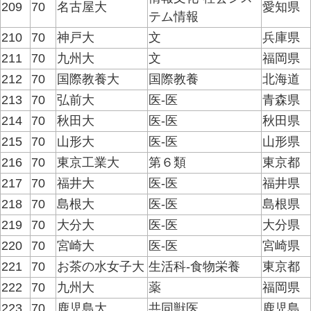
209
70
名古屋大
愛知県
テム情報
210
70
神戸大
文
兵庫県
211
70
九州大
文
福岡県
212
70
国際教養大
国際教養
北海道
213
70
弘前大
医-医
青森県
214
70
秋田大
医-医
秋田県
215
70
山形大
医-医
山形県
216
70
東京工業大
第６類
東京都
217
70
福井大
医-医
福井県
218
70
島根大
医-医
島根県
219
70
大分大
医-医
大分県
220
70
宮崎大
医-医
宮崎県
221
70
お茶の水女子大
生活科-食物栄養
東京都
222
70
九州大
薬
福岡県
223
70
鹿児島大
共同獣医
鹿児島