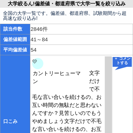
大学絞るん!偏差値・都道府県で大学一覧を絞り込み
全国の大学一覧です。偏差値、都道府県、試験期間から超
高速な絞り込み!
2846件
該当件数
41～84
偏差値範囲
54
平均偏差値
＋ コメン
💛
トする
文字
カントリーヒューマ
だけ
ン
で不
毛な言い合いを続けるの、お
互い時間の無駄だと思わない
んですか？見苦しいのでもう
やめましょう文字だけで不毛
口こみ
な言い合いを続けるの、お互