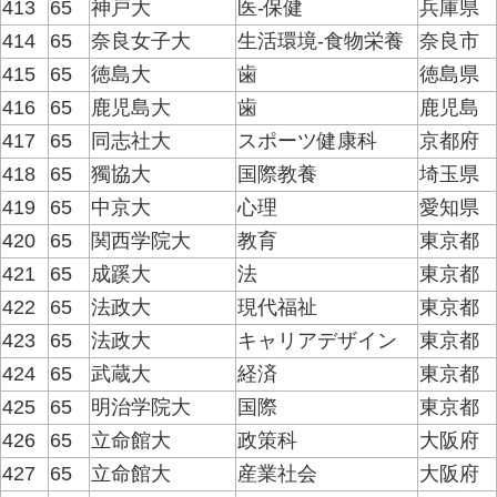
413
65
神戸大
医-保健
兵庫県
414
65
奈良女子大
生活環境-食物栄養
奈良市
415
65
徳島大
歯
徳島県
416
65
鹿児島大
歯
鹿児島
417
65
同志社大
スポーツ健康科
京都府
418
65
獨協大
国際教養
埼玉県
419
65
中京大
心理
愛知県
420
65
関西学院大
教育
東京都
421
65
成蹊大
法
東京都
422
65
法政大
現代福祉
東京都
423
65
法政大
キャリアデザイン
東京都
424
65
武蔵大
経済
東京都
425
65
明治学院大
国際
東京都
426
65
立命館大
政策科
大阪府
427
65
立命館大
産業社会
大阪府