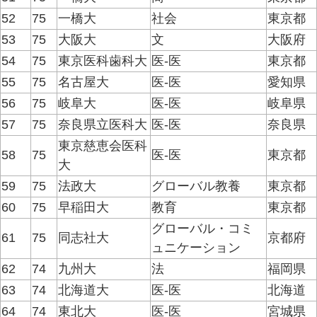
52
75
一橋大
社会
東京都
53
75
大阪大
文
大阪府
54
75
東京医科歯科大
医-医
東京都
55
75
名古屋大
医-医
愛知県
56
75
岐阜大
医-医
岐阜県
57
75
奈良県立医科大
医-医
奈良県
東京慈恵会医科
58
75
医-医
東京都
大
59
75
法政大
グローバル教養
東京都
60
75
早稲田大
教育
東京都
グローバル・コミ
61
75
同志社大
京都府
ュニケーション
62
74
九州大
法
福岡県
63
74
北海道大
医-医
北海道
64
74
東北大
医-医
宮城県