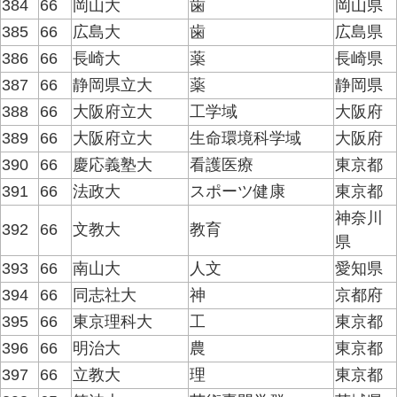
384
66
岡山大
歯
岡山県
385
66
広島大
歯
広島県
386
66
長崎大
薬
長崎県
387
66
静岡県立大
薬
静岡県
388
66
大阪府立大
工学域
大阪府
389
66
大阪府立大
生命環境科学域
大阪府
390
66
慶応義塾大
看護医療
東京都
391
66
法政大
スポーツ健康
東京都
神奈川
392
66
文教大
教育
県
393
66
南山大
人文
愛知県
394
66
同志社大
神
京都府
395
66
東京理科大
工
東京都
396
66
明治大
農
東京都
397
66
立教大
理
東京都