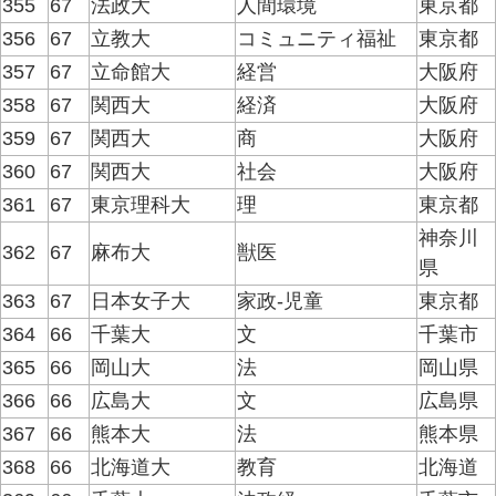
355
67
法政大
人間環境
東京都
356
67
立教大
コミュニティ福祉
東京都
357
67
立命館大
経営
大阪府
358
67
関西大
経済
大阪府
359
67
関西大
商
大阪府
360
67
関西大
社会
大阪府
361
67
東京理科大
理
東京都
神奈川
362
67
麻布大
獣医
県
363
67
日本女子大
家政-児童
東京都
364
66
千葉大
文
千葉市
365
66
岡山大
法
岡山県
366
66
広島大
文
広島県
367
66
熊本大
法
熊本県
368
66
北海道大
教育
北海道