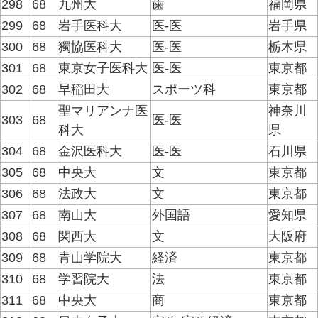
298
68
九州大
歯
福岡県
299
68
岩手医科大
医-医
岩手県
300
68
獨協医科大
医-医
栃木県
301
68
東京女子医科大
医-医
東京都
302
68
早稲田大
スポーツ科
東京都
聖マリアンナ医
神奈川
303
68
医-医
科大
県
304
68
金沢医科大
医-医
石川県
305
68
中央大
文
東京都
306
68
法政大
文
東京都
307
68
南山大
外国語
愛知県
308
68
関西大
文
大阪府
309
68
青山学院大
経済
東京都
310
68
学習院大
法
東京都
311
68
中央大
商
東京都