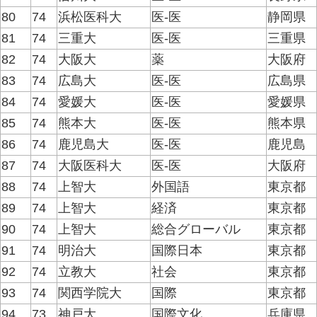
80
74
浜松医科大
医-医
静岡県
81
74
三重大
医-医
三重県
82
74
大阪大
薬
大阪府
83
74
広島大
医-医
広島県
84
74
愛媛大
医-医
愛媛県
85
74
熊本大
医-医
熊本県
86
74
鹿児島大
医-医
鹿児島
87
74
大阪医科大
医-医
大阪府
88
74
上智大
外国語
東京都
89
74
上智大
経済
東京都
90
74
上智大
総合グローバル
東京都
91
74
明治大
国際日本
東京都
92
74
立教大
社会
東京都
93
74
関西学院大
国際
東京都
94
73
神戸大
国際文化
兵庫県