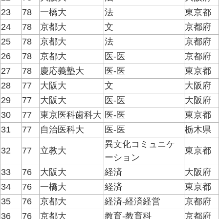
23
78
一橋大
法
東京都
24
78
京都大
文
京都府
25
78
京都大
法
京都府
26
78
京都大
医-医
京都府
27
78
慶応義塾大
医-医
東京都
28
77
大阪大
文
大阪府
29
77
大阪大
医-医
大阪府
30
77
東京医科歯科大
医-医
東京都
31
77
自治医科大
医-医
栃木県
異文化コミュニケ
32
77
立教大
東京都
ーション
33
76
大阪大
経済
大阪府
34
76
一橋大
経済
東京都
35
76
京都大
経済-経済経営
京都府
36
76
京都大
教育-教育科
京都府