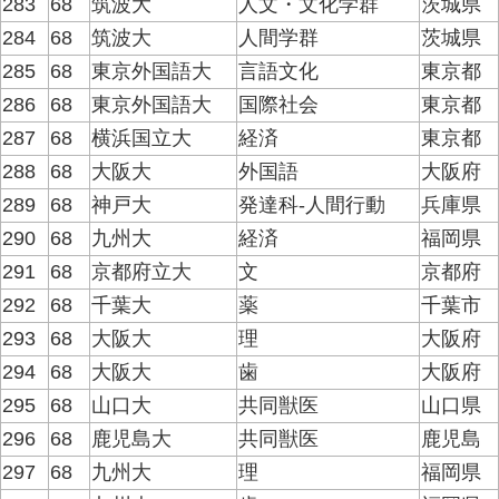
283
68
筑波大
人文・文化学群
茨城県
284
68
筑波大
人間学群
茨城県
285
68
東京外国語大
言語文化
東京都
286
68
東京外国語大
国際社会
東京都
287
68
横浜国立大
経済
東京都
288
68
大阪大
外国語
大阪府
289
68
神戸大
発達科-人間行動
兵庫県
290
68
九州大
経済
福岡県
291
68
京都府立大
文
京都府
292
68
千葉大
薬
千葉市
293
68
大阪大
理
大阪府
294
68
大阪大
歯
大阪府
295
68
山口大
共同獣医
山口県
296
68
鹿児島大
共同獣医
鹿児島
297
68
九州大
理
福岡県