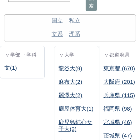
索
国立
私立
文系
理系
▽ 学部 ・学科
▽ 大学
▽ 都道府県
文(1)
龍谷大(9)
東京都 (670)
麻布大(2)
大阪府 (201)
麗澤大(2)
兵庫県 (115)
鹿屋体育大(1)
福岡県 (98)
鹿児島純心女
宮城県 (46)
子大(2)
茨城県 (47)