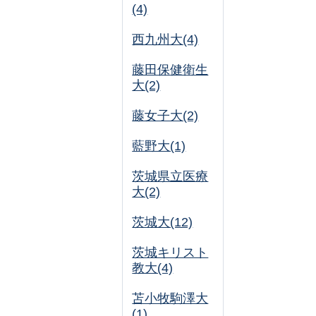
(4)
西九州大(4)
藤田保健衛生
大(2)
藤女子大(2)
藍野大(1)
茨城県立医療
大(2)
茨城大(12)
茨城キリスト
教大(4)
苫小牧駒澤大
(1)