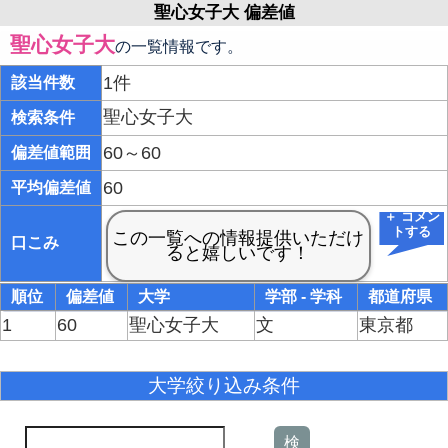
聖心女子大 偏差値
聖心女子大
の一覧情報です。
1件
該当件数
聖心女子大
検索条件
60～60
偏差値範囲
60
平均偏差値
＋ コメン
トする
口こみ
順位
偏差値
大学
学部 - 学科
都道府県
1
60
聖心女子大
文
東京都
大学絞り込み条件
検