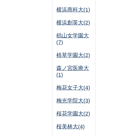
横浜商科大(1)
横浜創英大(2)
椙山女学園大
(7)
植草学園大(2)
森ノ宮医療大
(1)
梅花女子大(4)
梅光学院大(3)
桜花学園大(2)
桜美林大(4)