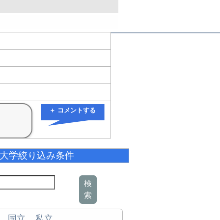
＋ コメントする
大学絞り込み条件
検
索
国立
私立