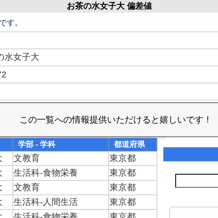
お茶の水女子大 偏差値
です。
の水女子大
72
学部 - 学科
都道府県
大
文教育
東京都
大
生活科-食物栄養
東京都
大
文教育
東京都
大
生活科-人間生活
東京都
大
生活科-食物栄養
東京都