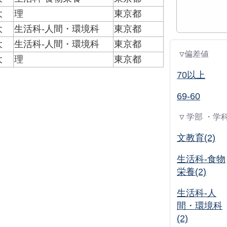
大
理
東京都
大
生活科-人間・環境科
東京都
大
生活科-人間・環境科
東京都
▽偏差値
大
理
東京都
70以上
69-60
▽ 学部 ・学
文教育(2)
生活科-食物
栄養(2)
生活科-人
間・環境科
(2)