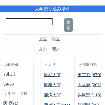
大学絞り込み条件
検
索
国立
私立
文系
理系
▽偏差値
▽ 大学
▽ 都道府県
70以上
龍谷大(9)
東京都 (670)
59-50
麻布大(2)
大阪府 (201)
▽ 学部 ・学科
麗澤大(2)
兵庫県 (115)
医-医(1)