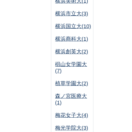
横浜美術大(1)
横浜市立大(3)
横浜国立大(10)
横浜商科大(1)
横浜創英大(2)
椙山女学園大
(7)
植草学園大(2)
森ノ宮医療大
(1)
梅花女子大(4)
梅光学院大(3)