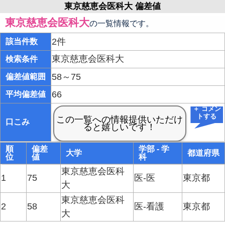
東京慈恵会医科大 偏差値
東京慈恵会医科大
の一覧情報です。
2件
該当件数
東京慈恵会医科大
検索条件
58～75
偏差値範囲
66
平均偏差値
＋ コメン
トする
口こみ
順
偏差
学部 - 学
大学
都道府県
位
値
科
東京慈恵会医科
1
75
医-医
東京都
大
東京慈恵会医科
2
58
医-看護
東京都
大