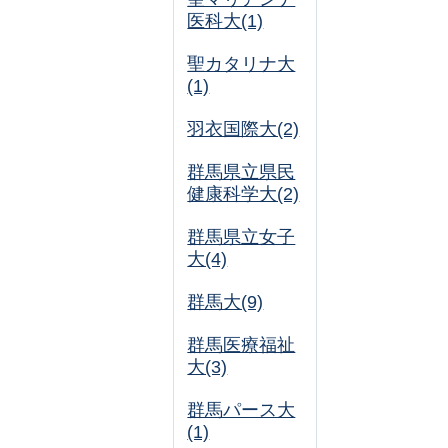
医科大(1)
聖カタリナ大
(1)
羽衣国際大(2)
群馬県立県民
健康科学大(2)
群馬県立女子
大(4)
群馬大(9)
群馬医療福祉
大(3)
群馬パース大
(1)