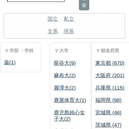
索
国立
私立
文系
理系
▽ 学部 ・学科
▽ 大学
▽ 都道府県
薬(1)
龍谷大(9)
東京都 (670)
麻布大(2)
大阪府 (201)
麗澤大(2)
兵庫県 (115)
鹿屋体育大(1)
福岡県 (98)
鹿児島純心女
宮城県 (46)
子大(2)
茨城県 (47)