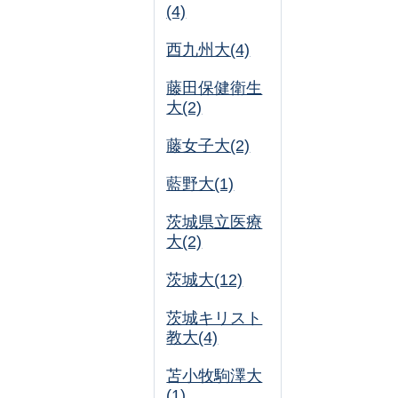
(4)
西九州大(4)
藤田保健衛生
大(2)
藤女子大(2)
藍野大(1)
茨城県立医療
大(2)
茨城大(12)
茨城キリスト
教大(4)
苫小牧駒澤大
(1)