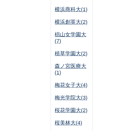
横浜商科大(1)
横浜創英大(2)
椙山女学園大
(7)
植草学園大(2)
森ノ宮医療大
(1)
梅花女子大(4)
梅光学院大(3)
桜花学園大(2)
桜美林大(4)