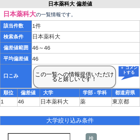
日本薬科大 偏差値
日本薬科大
の一覧情報です。
1件
該当件数
日本薬科大
検索条件
46～46
偏差値範囲
46
平均偏差値
＋ コメン
トする
口こみ
順位
偏差値
大学
学部 - 学科
都道府県
1
46
日本薬科大
薬
東京都
大学絞り込み条件
検