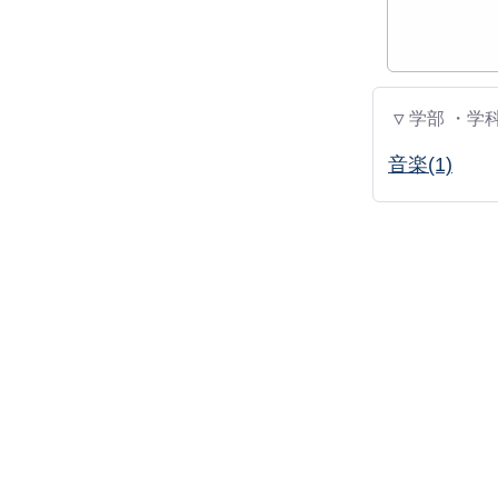
▽ 学部 ・学
音楽(1)