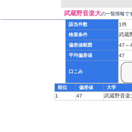
武蔵野音楽大
の一覧情報で
1件
該当件数
武蔵
検索条件
47～
偏差値範囲
47
平均偏差値
口こみ
順位
偏差値
大学
1
47
武蔵野音楽