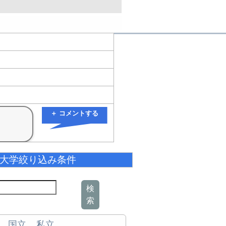
＋ コメントする
大学絞り込み条件
検
索
国立
私立