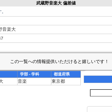
武蔵野音楽大 偏差値
す。
野音楽大
47
学部 - 学科
都道府県
大
音楽
東京都