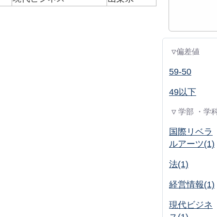
▽偏差値
59-50
49以下
▽ 学部 ・学
国際リベラ
ルアーツ(1)
法(1)
経営情報(1)
現代ビジネ