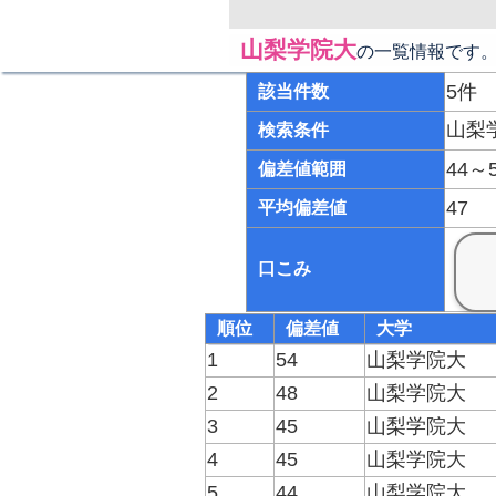
山梨学院大
の一覧情報です
5件
該当件数
山梨
検索条件
44～
偏差値範囲
47
平均偏差値
口こみ
順位
偏差値
大学
1
54
山梨学院大
2
48
山梨学院大
3
45
山梨学院大
4
45
山梨学院大
5
44
山梨学院大