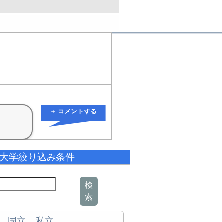
＋ コメントする
大学絞り込み条件
検
索
国立
私立