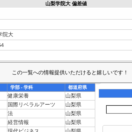
山梨学院大 偏差値
。
学院大
54
学部 - 学科
都道府県
健康栄養
山梨県
国際リベラルアーツ
山梨県
法
山梨県
経営情報
山梨県
現代ビジネス
山梨県