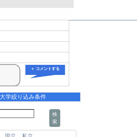
＋ コメントする
大学絞り込み条件
検
索
国立
私立