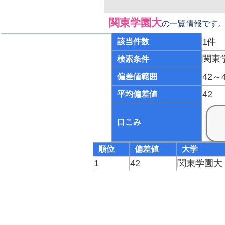
関東学園大
の一覧情報です
1件
該当件数
関東
検索条件
42～
偏差値範囲
42
平均偏差値
口こみ
順位
偏差値
大学
1
42
関東学園大