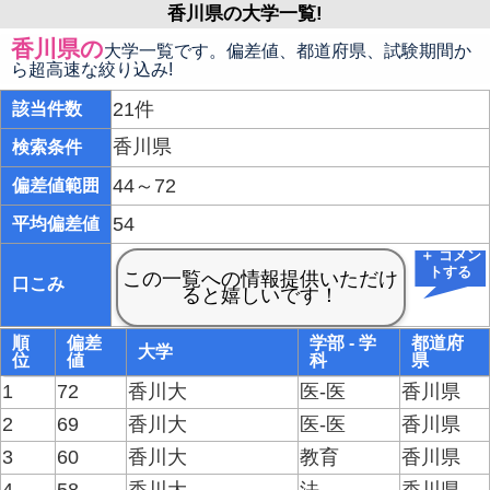
香川県の大学一覧!
香川県の
大学一覧です。偏差値、都道府県、試験期間か
ら超高速な絞り込み!
21件
該当件数
香川県
検索条件
44～72
偏差値範囲
54
平均偏差値
＋ コメン
トする
口こみ
順
偏差
学部 - 学
都道府
大学
位
値
科
県
1
72
香川大
医-医
香川県
2
69
香川大
医-医
香川県
3
60
香川大
教育
香川県