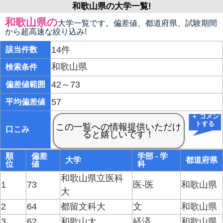
和歌山県の大学一覧!
和歌山県の
大学一覧です。偏差値、都道府県、試験期間
から超高速な絞り込み!
14件
該当件数
和歌山県
検索条件
42～73
偏差値範囲
57
平均偏差値
＋ コメン
トする
口こみ
順
偏差
学部 - 学
大学
都道府県
位
値
科
和歌山県立医科
1
73
医-医
和歌山県
大
2
64
都留文科大
文
和歌山県
3
62
和歌山大
経済
和歌山県