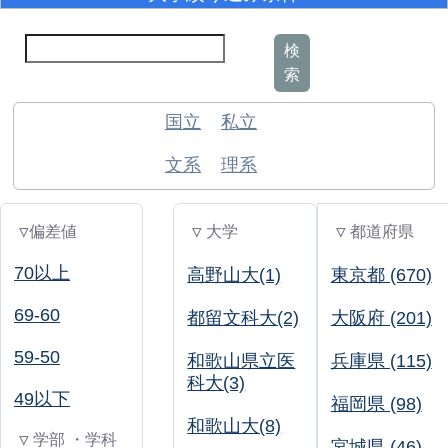
検
索
国立
私立
文系
理系
▽偏差値
▽ 大学
▽ 都道府県
70以上
高野山大(1)
東京都 (670)
69-60
都留文科大(2)
大阪府 (201)
59-50
和歌山県立医
兵庫県 (115)
科大(3)
49以下
福岡県 (98)
和歌山大(8)
▽ 学部 ・学科
宮城県 (46)