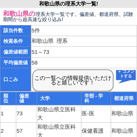
和歌山県の理系大学一覧!
和歌山県の
理系大学一覧です。偏差値、都道府県、試験
期間から超高速な絞り込み!
5件
該当件数
和歌山県
理系
検索条件
51～73
偏差値範囲
58
平均偏差値
＋ コメン
トする
口こみ
順
偏差
学部 - 学
大学
都道府県
位
値
科
和歌山県立医科
1
73
医-医
和歌山県
大
和歌山県立医科
2
57
保健看護
和歌山県
大