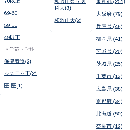
70以上
和歌山県立医
東京都 (251)
科大(3)
69-60
大阪府 (79)
和歌山大(2)
59-50
兵庫県 (48)
49以下
福岡県 (41)
▽ 学部 ・学科
宮城県 (20)
保健看護(2)
茨城県 (25)
システム工(2)
千葉市 (13)
医-医(1)
広島県 (38)
京都府 (34)
北海道 (50)
奈良市 (12)