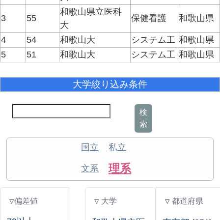
和歌山県立医科
3
55
保健看護
和歌山県
大
4
54
和歌山大
システム工
和歌山県
5
51
和歌山大
システム工
和歌山県
大学絞り込み条件
検
索
国立
私立
理系
文系
▽偏差値
▽ 大学
▽ 都道府県