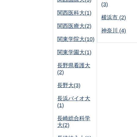
(3)
関西医科大(1)
横浜市 (2)
関西医療大(2)
神奈川 (4)
関東学院大(10)
関東学園大(1)
長野県看護大
(2)
長野大(3)
長浜バイオ大
(1)
長崎総合科学
大(2)