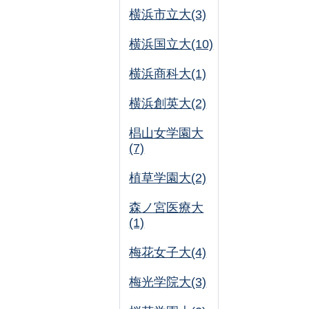
横浜市立大(3)
横浜国立大(10)
横浜商科大(1)
横浜創英大(2)
椙山女学園大
(7)
植草学園大(2)
森ノ宮医療大
(1)
梅花女子大(4)
梅光学院大(3)