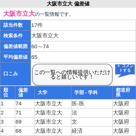
大阪市立大 偏差値
大阪市立大
の一覧情報です。
17件
該当件数
大阪市立大
検索条件
60～74
偏差値範囲
65
平均偏差値
＋ コメン
トする
口こみ
順
偏差
都道府
大学
学部 - 学科
位
値
県
1
74
大阪市立大
医-医
大阪府
2
71
大阪市立大
法
大阪府
3
69
大阪市立大
文
大阪府
4
68
大阪市立大
経済
大阪府