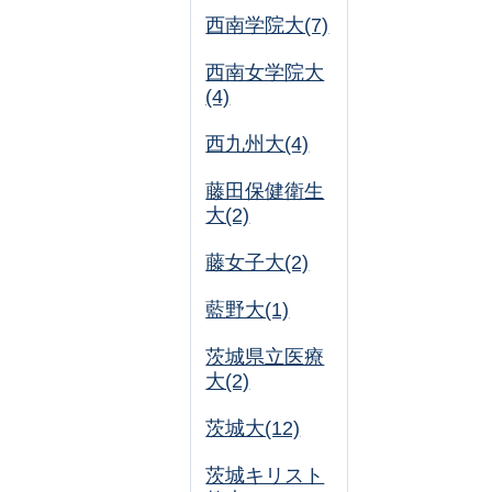
西南学院大(7)
西南女学院大
(4)
西九州大(4)
藤田保健衛生
大(2)
藤女子大(2)
藍野大(1)
茨城県立医療
大(2)
茨城大(12)
茨城キリスト