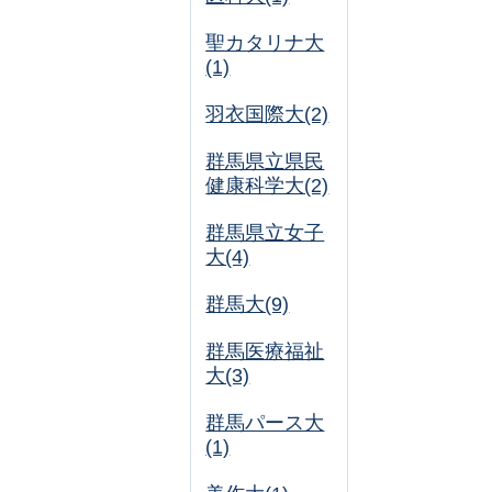
聖カタリナ大
(1)
羽衣国際大(2)
群馬県立県民
健康科学大(2)
群馬県立女子
大(4)
群馬大(9)
群馬医療福祉
大(3)
群馬パース大
(1)