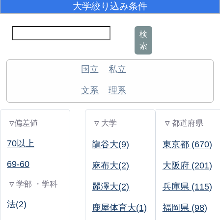
大学絞り込み条件
検
索
国立
私立
文系
理系
▽偏差値
▽ 大学
▽ 都道府県
70以上
龍谷大(9)
東京都 (670)
69-60
麻布大(2)
大阪府 (201)
▽ 学部 ・学科
麗澤大(2)
兵庫県 (115)
法(2)
鹿屋体育大(1)
福岡県 (98)