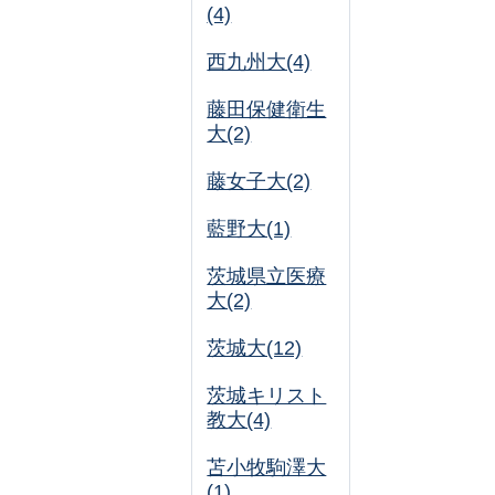
(4)
西九州大(4)
藤田保健衛生
大(2)
藤女子大(2)
藍野大(1)
茨城県立医療
大(2)
茨城大(12)
茨城キリスト
教大(4)
苫小牧駒澤大
(1)