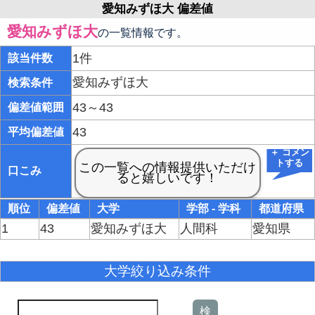
愛知みずほ大 偏差値
愛知みずほ大
の一覧情報です。
1件
該当件数
愛知みずほ大
検索条件
43～43
偏差値範囲
43
平均偏差値
＋ コメン
トする
口こみ
順位
偏差値
大学
学部 - 学科
都道府県
1
43
愛知みずほ大
人間科
愛知県
大学絞り込み条件
検