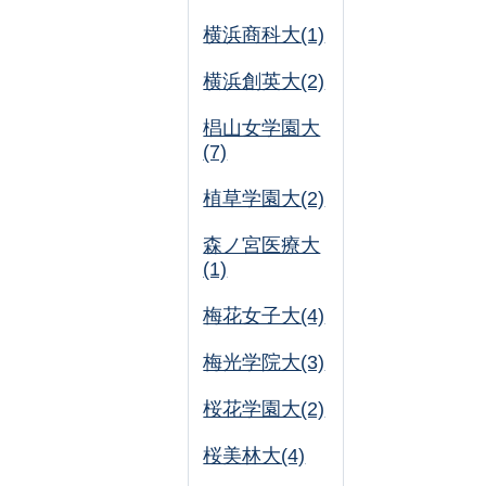
横浜商科大(1)
横浜創英大(2)
椙山女学園大
(7)
植草学園大(2)
森ノ宮医療大
(1)
梅花女子大(4)
梅光学院大(3)
桜花学園大(2)
桜美林大(4)