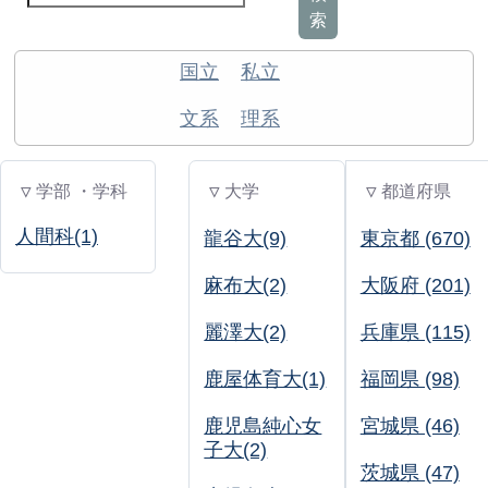
索
国立
私立
文系
理系
▽ 学部 ・学科
▽ 大学
▽ 都道府県
人間科(1)
龍谷大(9)
東京都 (670)
麻布大(2)
大阪府 (201)
麗澤大(2)
兵庫県 (115)
鹿屋体育大(1)
福岡県 (98)
鹿児島純心女
宮城県 (46)
子大(2)
茨城県 (47)