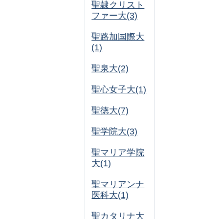
聖隷クリスト
ファー大(3)
聖路加国際大
(1)
聖泉大(2)
聖心女子大(1)
聖徳大(7)
聖学院大(3)
聖マリア学院
大(1)
聖マリアンナ
医科大(1)
聖カタリナ大