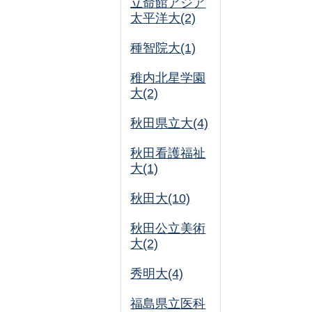
立命館アジア
太平洋大(2)
種智院大(1)
稚内北星学園
大(2)
秋田県立大(4)
秋田看護福祉
大(1)
秋田大(10)
秋田公立美術
大(2)
秀明大(4)
福島県立医科