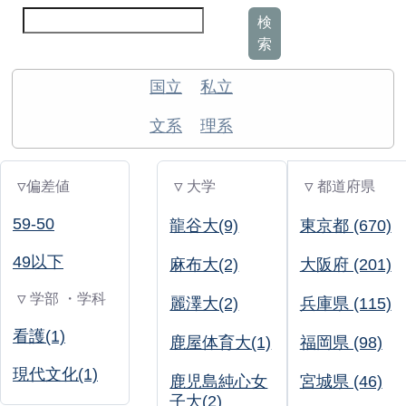
検
索
国立
私立
文系
理系
▽偏差値
▽ 大学
▽ 都道府県
59-50
龍谷大(9)
東京都 (670)
49以下
麻布大(2)
大阪府 (201)
▽ 学部 ・学科
麗澤大(2)
兵庫県 (115)
看護(1)
鹿屋体育大(1)
福岡県 (98)
現代文化(1)
鹿児島純心女
宮城県 (46)
子大(2)