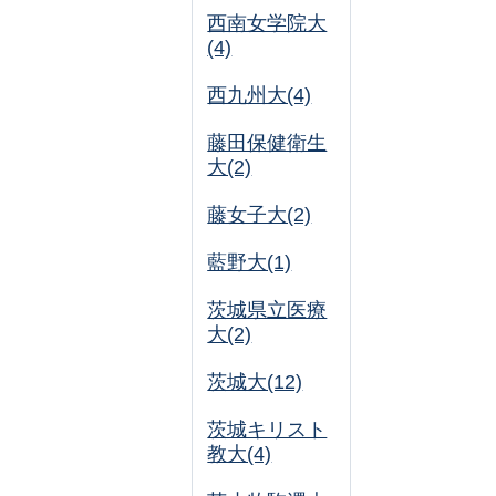
西南女学院大
(4)
西九州大(4)
藤田保健衛生
大(2)
藤女子大(2)
藍野大(1)
茨城県立医療
大(2)
茨城大(12)
茨城キリスト
教大(4)