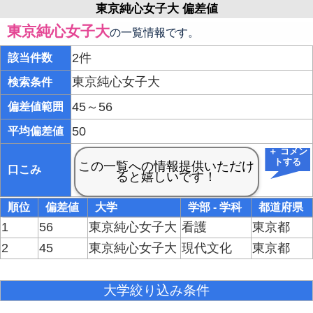
東京純心女子大 偏差値
東京純心女子大
の一覧情報です。
2件
該当件数
東京純心女子大
検索条件
45～56
偏差値範囲
50
平均偏差値
＋ コメン
トする
口こみ
順位
偏差値
大学
学部 - 学科
都道府県
1
56
東京純心女子大
看護
東京都
2
45
東京純心女子大
現代文化
東京都
大学絞り込み条件