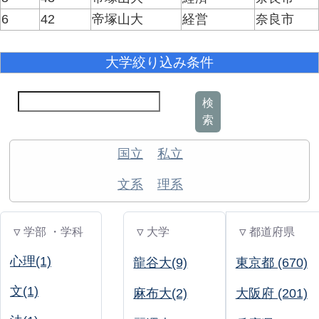
6
42
帝塚山大
経営
奈良市
大学絞り込み条件
検
索
国立
私立
文系
理系
▽ 学部 ・学科
▽ 大学
▽ 都道府県
心理(1)
龍谷大(9)
東京都 (670)
文(1)
麻布大(2)
大阪府 (201)