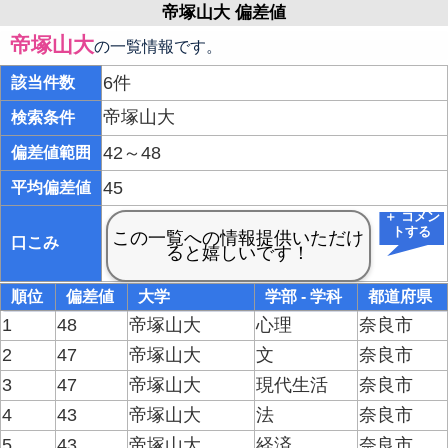
帝塚山大 偏差値
帝塚山大
の一覧情報です。
6件
該当件数
帝塚山大
検索条件
42～48
偏差値範囲
45
平均偏差値
＋ コメン
トする
口こみ
順位
偏差値
大学
学部 - 学科
都道府県
1
48
帝塚山大
心理
奈良市
2
47
帝塚山大
文
奈良市
3
47
帝塚山大
現代生活
奈良市
4
43
帝塚山大
法
奈良市
5
43
帝塚山大
経済
奈良市