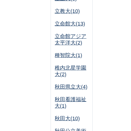
立教大(10)
立命館大(13)
立命館アジア
太平洋大(2)
種智院大(1)
稚内北星学園
大(2)
秋田県立大(4)
秋田看護福祉
大(1)
秋田大(10)