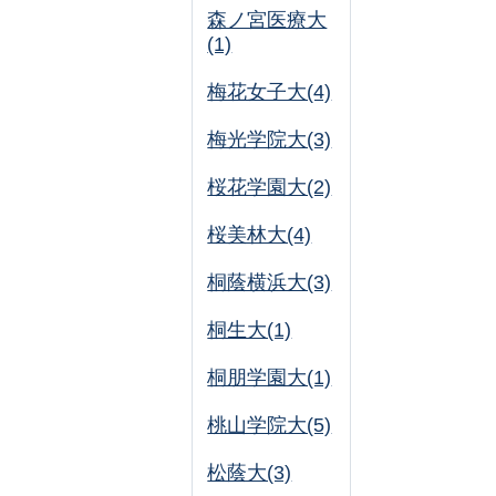
森ノ宮医療大
(1)
梅花女子大(4)
梅光学院大(3)
桜花学園大(2)
桜美林大(4)
桐蔭横浜大(3)
桐生大(1)
桐朋学園大(1)
桃山学院大(5)
松蔭大(3)