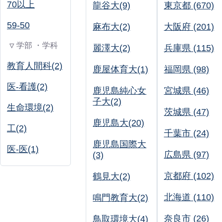
70以上
龍谷大(9)
東京都 (670)
59-50
麻布大(2)
大阪府 (201)
▽ 学部 ・学科
麗澤大(2)
兵庫県 (115)
教育人間科(2)
鹿屋体育大(1)
福岡県 (98)
医-看護(2)
鹿児島純心女
宮城県 (46)
子大(2)
生命環境(2)
茨城県 (47)
鹿児島大(20)
工(2)
千葉市 (24)
鹿児島国際大
医-医(1)
広島県 (97)
(3)
京都府 (102)
鶴見大(2)
北海道 (110)
鳴門教育大(2)
奈良市 (26)
鳥取環境大(4)