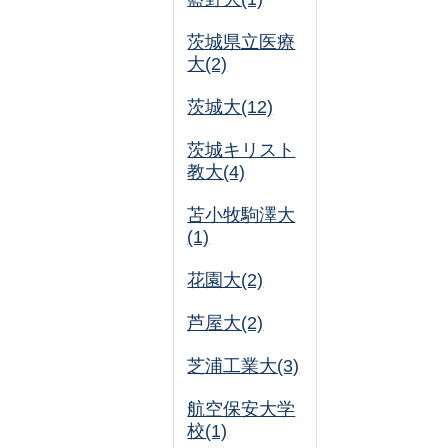
茨城県立医療
大(2)
茨城大(12)
茨城キリスト
教大(4)
苫小牧駒澤大
(1)
花園大(2)
芦屋大(2)
芝浦工業大(3)
航空保安大学
校(1)