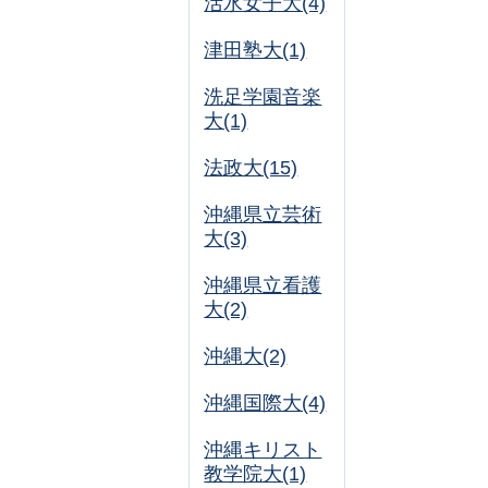
活水女子大(4)
津田塾大(1)
洗足学園音楽
大(1)
法政大(15)
沖縄県立芸術
大(3)
沖縄県立看護
大(2)
沖縄大(2)
沖縄国際大(4)
沖縄キリスト
教学院大(1)