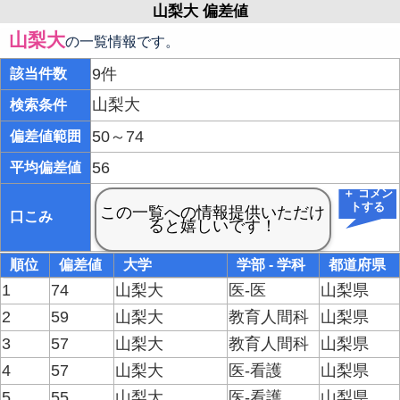
山梨大 偏差値
山梨大
の一覧情報です。
9件
該当件数
山梨大
検索条件
50～74
偏差値範囲
56
平均偏差値
＋ コメン
トする
口こみ
順位
偏差値
大学
学部 - 学科
都道府県
1
74
山梨大
医-医
山梨県
2
59
山梨大
教育人間科
山梨県
3
57
山梨大
教育人間科
山梨県
4
57
山梨大
医-看護
山梨県
5
55
山梨大
医-看護
山梨県