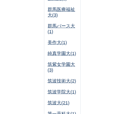
群馬医療福祉
大(3)
群馬パース大
(1)
美作大(1)
純真学園大(1)
筑紫女学園大
(3)
筑波技術大(2)
筑波学院大(1)
筑波大(21)
第一薬科大(1)