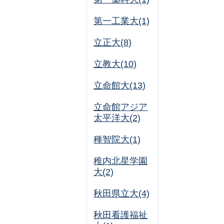
第一工業大(1)
立正大(8)
立教大(10)
立命館大(13)
立命館アジア
太平洋大(2)
種智院大(1)
稚内北星学園
大(2)
秋田県立大(4)
秋田看護福祉