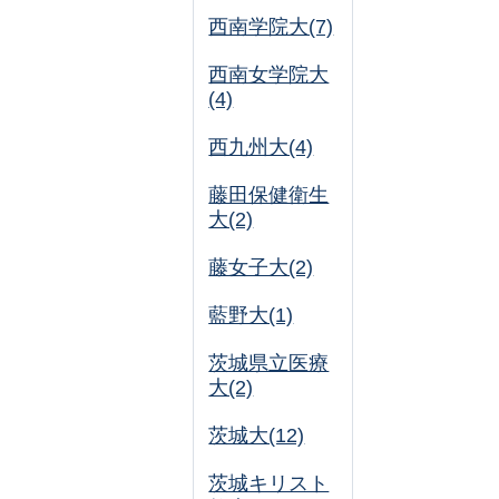
西南学院大(7)
西南女学院大
(4)
西九州大(4)
藤田保健衛生
大(2)
藤女子大(2)
藍野大(1)
茨城県立医療
大(2)
茨城大(12)
茨城キリスト