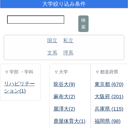
大学絞り込み条件
検
索
国立
私立
文系
理系
▽ 学部 ・学科
▽ 大学
▽ 都道府県
リハビリテー
龍谷大(9)
東京都 (670)
ション(1)
麻布大(2)
大阪府 (201)
麗澤大(2)
兵庫県 (115)
鹿屋体育大(1)
福岡県 (98)