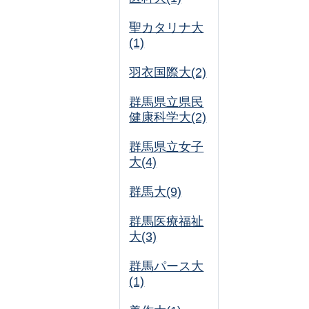
聖カタリナ大
(1)
羽衣国際大(2)
群馬県立県民
健康科学大(2)
群馬県立女子
大(4)
群馬大(9)
群馬医療福祉
大(3)
群馬パース大
(1)