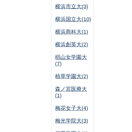
横浜市立大(3)
横浜国立大(10)
横浜商科大(1)
横浜創英大(2)
椙山女学園大
(7)
植草学園大(2)
森ノ宮医療大
(1)
梅花女子大(4)
梅光学院大(3)