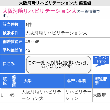
大阪河﨑リハビリテーション大 偏差値
大阪河﨑リハビリテーション大
の一覧情報で
す。
1件
該当件数
大阪河﨑リハビリテーション大
検索条件
45～45
偏差値範囲
45
平均偏差値
＋ コメン
トする
口こみ
偏
順
都道府
差
大学
学部 - 学科
位
県
値
大阪河﨑リハビリテ
リハビリテー
1
45
大阪府
ーション大
ション