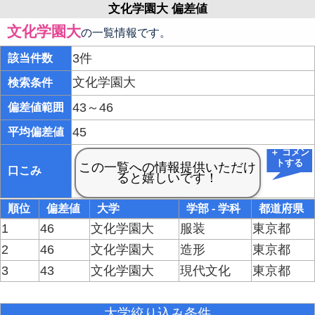
文化学園大 偏差値
文化学園大
の一覧情報です。
3件
該当件数
文化学園大
検索条件
43～46
偏差値範囲
45
平均偏差値
＋ コメン
トする
口こみ
順位
偏差値
大学
学部 - 学科
都道府県
1
46
文化学園大
服装
東京都
2
46
文化学園大
造形
東京都
3
43
文化学園大
現代文化
東京都
大学絞り込み条件