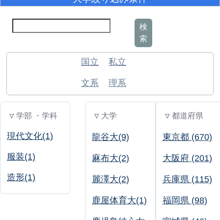
検
索
国立
私立
文系
理系
▽ 学部 ・学科
▽ 大学
▽ 都道府県
現代文化(1)
龍谷大(9)
東京都 (670)
服装(1)
麻布大(2)
大阪府 (201)
造形(1)
麗澤大(2)
兵庫県 (115)
鹿屋体育大(1)
福岡県 (98)