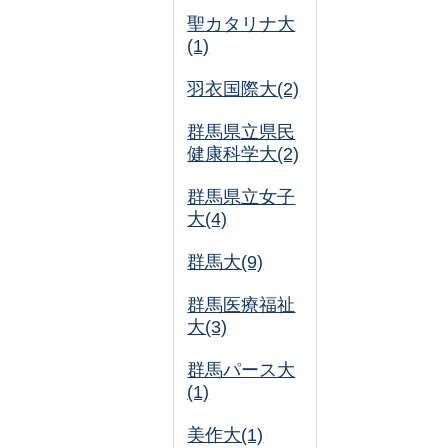
聖カタリナ大
(1)
羽衣国際大(2)
群馬県立県民
健康科学大(2)
群馬県立女子
大(4)
群馬大(9)
群馬医療福祉
大(3)
群馬パース大
(1)
美作大(1)