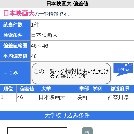
日本映画大 偏差値
日本映画大
の一覧情報です。
1件
該当件数
日本映画大
検索条件
46～46
偏差値範囲
46
平均偏差値
＋ コメン
トする
口こみ
順位
偏差値
大学
学部 - 学科
都道府県
1
46
日本映画大
映画
神奈川県
大学絞り込み条件
検