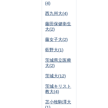
(4)
西九州大(4)
藤田保健衛生
大(2)
藤女子大(2)
藍野大(1)
茨城県立医療
大(2)
茨城大(12)
茨城キリスト
教大(4)
苫小牧駒澤大
(1)