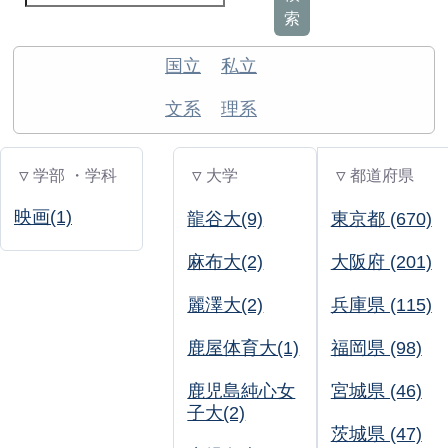
索
国立
私立
文系
理系
▽ 学部 ・学科
▽ 大学
▽ 都道府県
映画(1)
龍谷大(9)
東京都 (670)
麻布大(2)
大阪府 (201)
麗澤大(2)
兵庫県 (115)
鹿屋体育大(1)
福岡県 (98)
鹿児島純心女
宮城県 (46)
子大(2)
茨城県 (47)