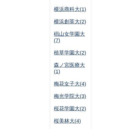
横浜商科大(1)
横浜創英大(2)
椙山女学園大
(7)
植草学園大(2)
森ノ宮医療大
(1)
梅花女子大(4)
梅光学院大(3)
桜花学園大(2)
桜美林大(4)