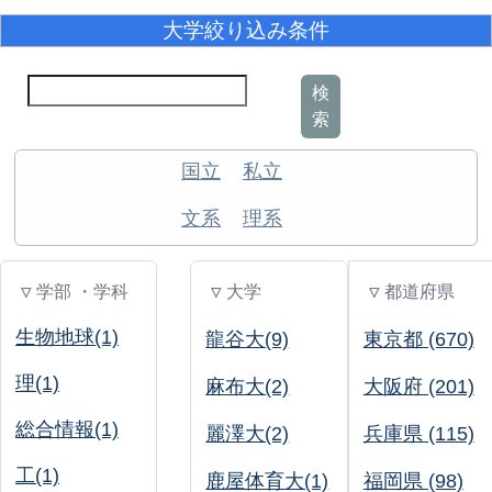
大学絞り込み条件
検
索
国立
私立
文系
理系
▽ 学部 ・学科
▽ 大学
▽ 都道府県
生物地球(1)
龍谷大(9)
東京都 (670)
理(1)
麻布大(2)
大阪府 (201)
総合情報(1)
麗澤大(2)
兵庫県 (115)
工(1)
鹿屋体育大(1)
福岡県 (98)