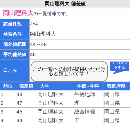
岡山理科大 偏差値
岡山理科大
の一覧情報です。
4件
該当件数
岡山理科大
検索条件
44～48
偏差値範囲
46
平均偏差値
＋ コメン
トする
口こみ
順位
偏差値
大学
学部 - 学科
都道府県
1
48
岡山理科大
生物地球
岡山県
2
47
岡山理科大
理
岡山県
3
45
岡山理科大
総合情報
岡山県
4
44
岡山理科大
工
岡山県