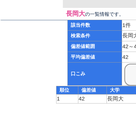
長岡大
の一覧情報です。
1件
該当件数
長岡
検索条件
42～
偏差値範囲
42
平均偏差値
口こみ
順位
偏差値
大学
1
42
長岡大