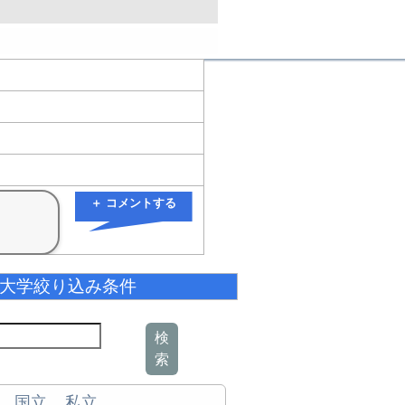
＋ コメントする
大学絞り込み条件
検
索
国立
私立