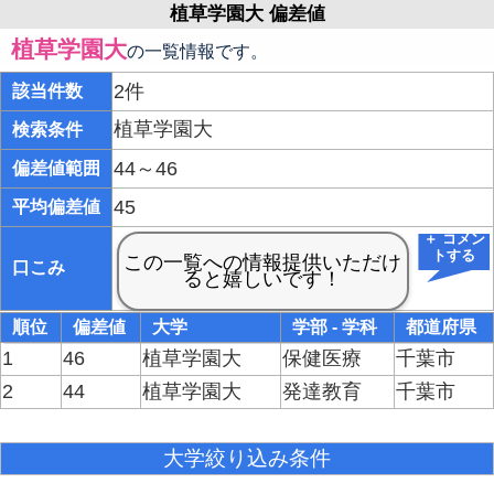
植草学園大 偏差値
植草学園大
の一覧情報です。
2件
該当件数
植草学園大
検索条件
44～46
偏差値範囲
45
平均偏差値
＋ コメン
トする
口こみ
順位
偏差値
大学
学部 - 学科
都道府県
1
46
植草学園大
保健医療
千葉市
2
44
植草学園大
発達教育
千葉市
大学絞り込み条件