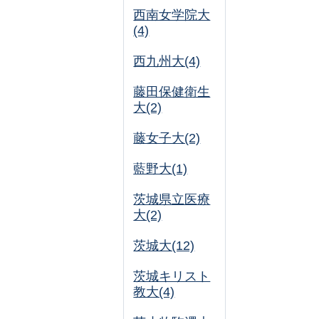
西南女学院大
(4)
西九州大(4)
藤田保健衛生
大(2)
藤女子大(2)
藍野大(1)
茨城県立医療
大(2)
茨城大(12)
茨城キリスト
教大(4)