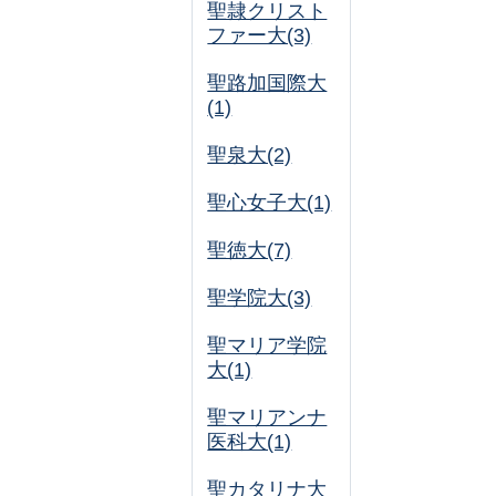
聖隷クリスト
ファー大(3)
聖路加国際大
(1)
聖泉大(2)
聖心女子大(1)
聖徳大(7)
聖学院大(3)
聖マリア学院
大(1)
聖マリアンナ
医科大(1)
聖カタリナ大