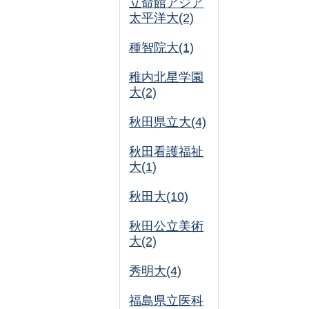
立命館アジア
太平洋大(2)
種智院大(1)
稚内北星学園
大(2)
秋田県立大(4)
秋田看護福祉
大(1)
秋田大(10)
秋田公立美術
大(2)
秀明大(4)
福島県立医科