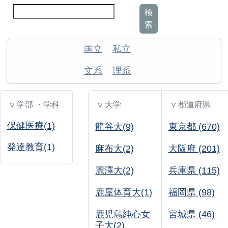
検
索
国立
私立
文系
理系
▽ 学部 ・学科
▽ 大学
▽ 都道府県
保健医療(1)
龍谷大(9)
東京都 (670)
発達教育(1)
麻布大(2)
大阪府 (201)
麗澤大(2)
兵庫県 (115)
鹿屋体育大(1)
福岡県 (98)
鹿児島純心女
宮城県 (46)
子大(2)