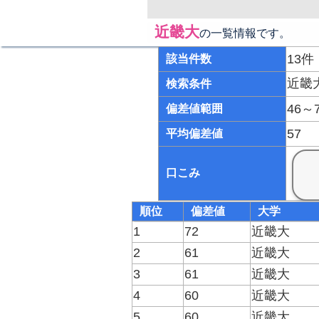
近畿大
の一覧情報です。
13件
該当件数
近畿
検索条件
46～
偏差値範囲
57
平均偏差値
口こみ
順位
偏差値
大学
1
72
近畿大
2
61
近畿大
3
61
近畿大
4
60
近畿大
5
60
近畿大