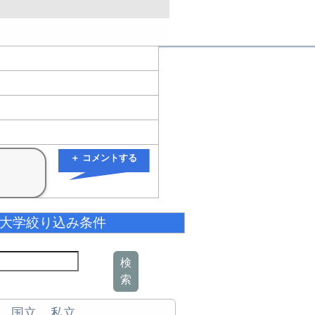
＋ コメントする
大学絞り込み条件
検
索
国立
私立