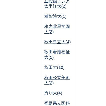
立命館アジア
太平洋大(2)
種智院大(1)
稚内北星学園
大(2)
秋田県立大(4)
秋田看護福祉
大(1)
秋田大(10)
秋田公立美術
大(2)
秀明大(4)
福島県立医科