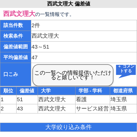
西武文理大 偏差値
西武文理大
の一覧情報です。
2件
該当件数
西武文理大
検索条件
43～51
偏差値範囲
47
平均偏差値
＋ コメン
トする
口こみ
順位
偏差値
大学
学部 - 学科
都道府県
1
51
西武文理大
看護
埼玉県
2
43
西武文理大
サービス経営
埼玉県
大学絞り込み条件