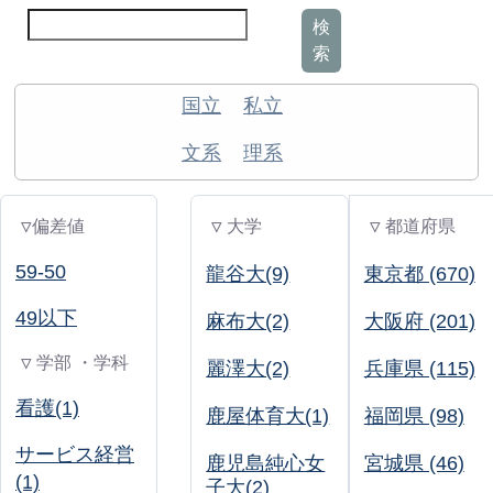
検
索
国立
私立
文系
理系
▽偏差値
▽ 大学
▽ 都道府県
59-50
龍谷大(9)
東京都 (670)
49以下
麻布大(2)
大阪府 (201)
▽ 学部 ・学科
麗澤大(2)
兵庫県 (115)
看護(1)
鹿屋体育大(1)
福岡県 (98)
サービス経営
鹿児島純心女
宮城県 (46)
(1)
子大(2)