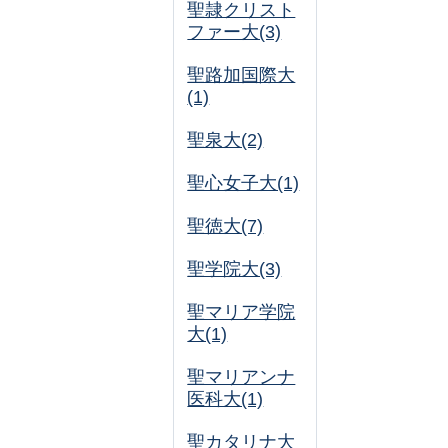
聖隷クリスト
ファー大(3)
聖路加国際大
(1)
聖泉大(2)
聖心女子大(1)
聖徳大(7)
聖学院大(3)
聖マリア学院
大(1)
聖マリアンナ
医科大(1)
聖カタリナ大