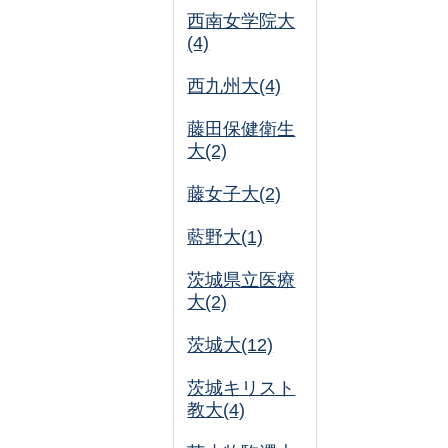
西南女学院大
(4)
西九州大(4)
藤田保健衛生
大(2)
藤女子大(2)
藍野大(1)
茨城県立医療
大(2)
茨城大(12)
茨城キリスト
教大(4)