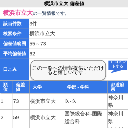
横浜市立大 偏差値
横浜市立大
の一覧情報です。
3件
該当件数
横浜市立大
検索条件
55～73
偏差値範囲
62
平均偏差値
＋ コメン
トする
口こみ
順
偏差
都道府
大学
学部 - 学科
位
値
県
神奈川
1
73
横浜市立大
医-医
県
国際総合科-国際
神奈川
2
59
横浜市立大
総合科
県