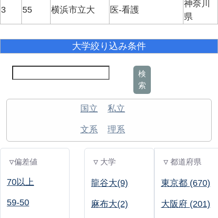
神奈川
3
55
横浜市立大
医-看護
県
大学絞り込み条件
検
索
国立
私立
文系
理系
▽偏差値
▽ 大学
▽ 都道府県
70以上
龍谷大(9)
東京都 (670)
59-50
麻布大(2)
大阪府 (201)