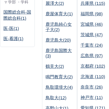
▽ 学部 ・学科
麗澤大(2)
兵庫県 (115)
国際総合科-国
鹿屋体育大(1)
福岡県 (98)
際総合科(1)
鹿児島純心女
宮城県 (46)
医-医(1)
子大(2)
茨城県 (47)
医-看護(1)
鹿児島大(20)
千葉市 (24)
鹿児島国際大
広島県 (97)
(3)
京都府 (102)
鶴見大(2)
北海道 (110)
鳴門教育大(2)
奈良市 (26)
鳥取環境大(4)
神戸市 (11)
鳥取大(12)
愛知県 (171)
高野山大(1)