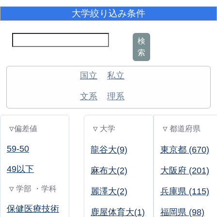
大学絞り込み条件
検
索
国立
私立
文系
理系
▽偏差値
▽ 大学
▽ 都道府県
59-50
龍谷大(9)
東京都 (670)
49以下
麻布大(2)
大阪府 (201)
▽ 学部 ・学科
麗澤大(2)
兵庫県 (115)
保健医療技術
鹿屋体育大(1)
福岡県 (98)