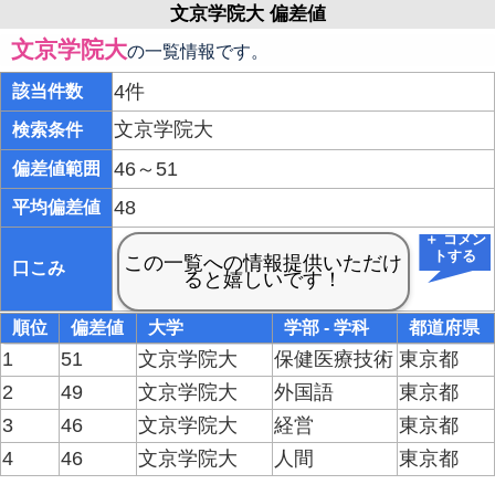
文京学院大 偏差値
文京学院大
の一覧情報です。
4件
該当件数
文京学院大
検索条件
46～51
偏差値範囲
48
平均偏差値
＋ コメン
トする
口こみ
順位
偏差値
大学
学部 - 学科
都道府県
1
51
文京学院大
保健医療技術
東京都
2
49
文京学院大
外国語
東京都
3
46
文京学院大
経営
東京都
4
46
文京学院大
人間
東京都