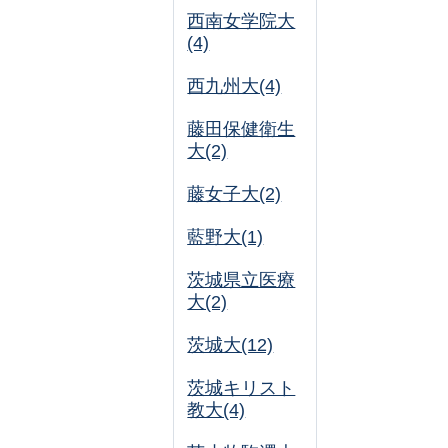
西南女学院大
(4)
西九州大(4)
藤田保健衛生
大(2)
藤女子大(2)
藍野大(1)
茨城県立医療
大(2)
茨城大(12)
茨城キリスト
教大(4)