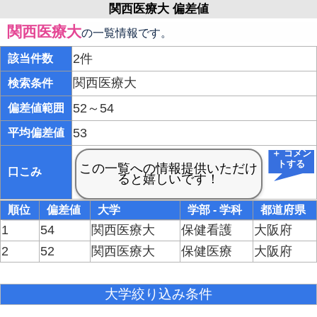
関西医療大 偏差値
関西医療大
の一覧情報です。
2件
該当件数
関西医療大
検索条件
52～54
偏差値範囲
53
平均偏差値
＋ コメン
トする
口こみ
順位
偏差値
大学
学部 - 学科
都道府県
1
54
関西医療大
保健看護
大阪府
2
52
関西医療大
保健医療
大阪府
大学絞り込み条件