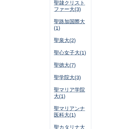
聖隷クリスト
ファー大(3)
聖路加国際大
(1)
聖泉大(2)
聖心女子大(1)
聖徳大(7)
聖学院大(3)
聖マリア学院
大(1)
聖マリアンナ
医科大(1)
聖カタリナ大