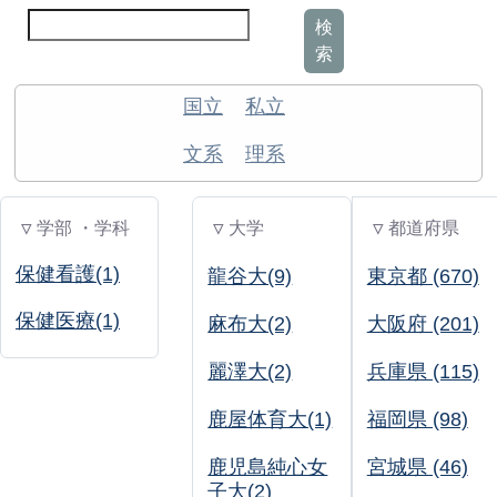
検
索
国立
私立
文系
理系
▽ 学部 ・学科
▽ 大学
▽ 都道府県
保健看護(1)
龍谷大(9)
東京都 (670)
保健医療(1)
麻布大(2)
大阪府 (201)
麗澤大(2)
兵庫県 (115)
鹿屋体育大(1)
福岡県 (98)
鹿児島純心女
宮城県 (46)
子大(2)