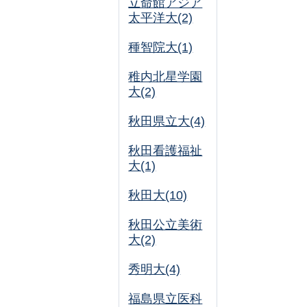
立命館アジア
太平洋大(2)
種智院大(1)
稚内北星学園
大(2)
秋田県立大(4)
秋田看護福祉
大(1)
秋田大(10)
秋田公立美術
大(2)
秀明大(4)
福島県立医科