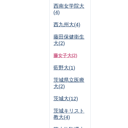
西南女学院大
(4)
西九州大(4)
藤田保健衛生
大(2)
藤女子大(2)
藍野大(1)
茨城県立医療
大(2)
茨城大(12)
茨城キリスト
教大(4)