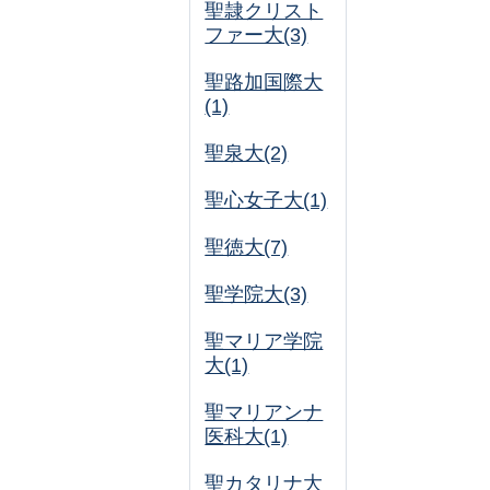
聖隷クリスト
ファー大(3)
聖路加国際大
(1)
聖泉大(2)
聖心女子大(1)
聖徳大(7)
聖学院大(3)
聖マリア学院
大(1)
聖マリアンナ
医科大(1)
聖カタリナ大