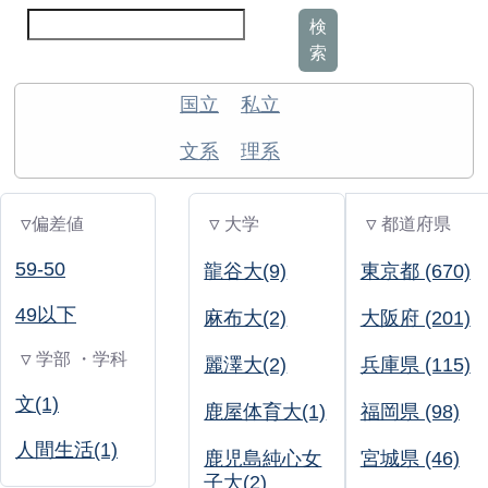
検
索
国立
私立
文系
理系
▽偏差値
▽ 大学
▽ 都道府県
59-50
龍谷大(9)
東京都 (670)
49以下
麻布大(2)
大阪府 (201)
▽ 学部 ・学科
麗澤大(2)
兵庫県 (115)
文(1)
鹿屋体育大(1)
福岡県 (98)
人間生活(1)
鹿児島純心女
宮城県 (46)
子大(2)