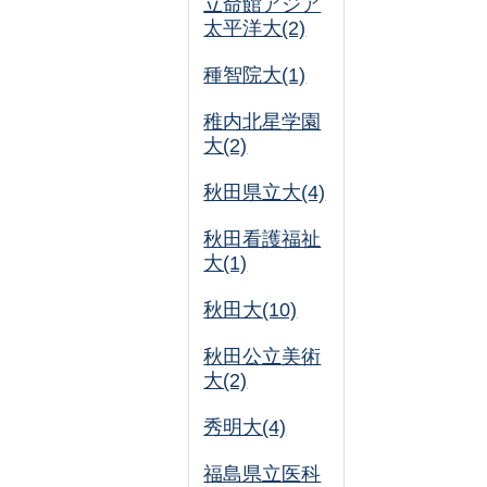
立命館アジア
太平洋大(2)
種智院大(1)
稚内北星学園
大(2)
秋田県立大(4)
秋田看護福祉
大(1)
秋田大(10)
秋田公立美術
大(2)
秀明大(4)
福島県立医科