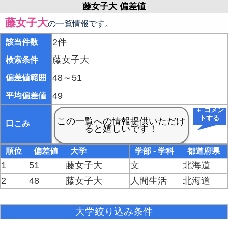
藤女子大 偏差値
藤女子大
の一覧情報です。
2件
該当件数
藤女子大
検索条件
48～51
偏差値範囲
49
平均偏差値
＋ コメン
トする
口こみ
順位
偏差値
大学
学部 - 学科
都道府県
1
51
藤女子大
文
北海道
2
48
藤女子大
人間生活
北海道
大学絞り込み条件