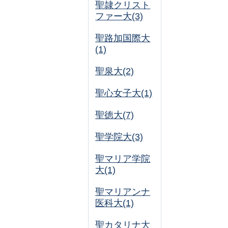
聖隷クリスト
ファー大(3)
聖路加国際大
(1)
聖泉大(2)
聖心女子大(1)
聖徳大(7)
聖学院大(3)
聖マリア学院
大(1)
聖マリアンナ
医科大(1)
聖カタリナ大