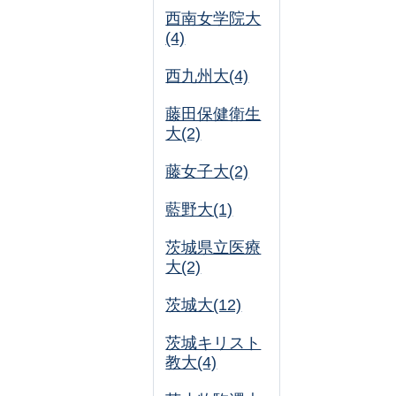
西南女学院大
(4)
西九州大(4)
藤田保健衛生
大(2)
藤女子大(2)
藍野大(1)
茨城県立医療
大(2)
茨城大(12)
茨城キリスト
教大(4)