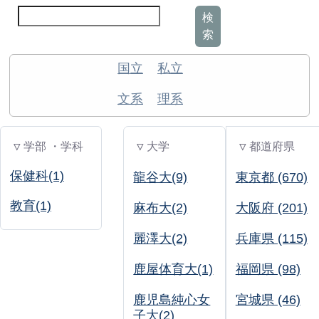
検
索
国立
私立
文系
理系
▽ 学部 ・学科
▽ 大学
▽ 都道府県
保健科(1)
龍谷大(9)
東京都 (670)
教育(1)
麻布大(2)
大阪府 (201)
麗澤大(2)
兵庫県 (115)
鹿屋体育大(1)
福岡県 (98)
鹿児島純心女
宮城県 (46)
子大(2)