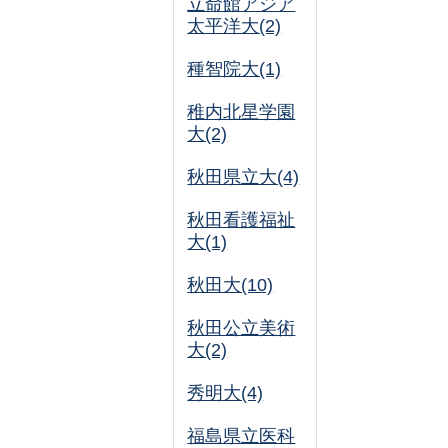
立命館アジア
太平洋大(2)
種智院大(1)
稚内北星学園
大(2)
秋田県立大(4)
秋田看護福祉
大(1)
秋田大(10)
秋田公立美術
大(2)
秀明大(4)
福島県立医科