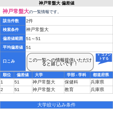
神戸常盤大 偏差値
神戸常盤大
の一覧情報です。
2件
該当件数
神戸常盤大
検索条件
51～51
偏差値範囲
51
平均偏差値
＋ コメン
トする
口こみ
順位
偏差値
大学
学部 - 学科
都道府県
1
51
神戸常盤大
保健科
兵庫県
2
51
神戸常盤大
教育
兵庫県
大学絞り込み条件