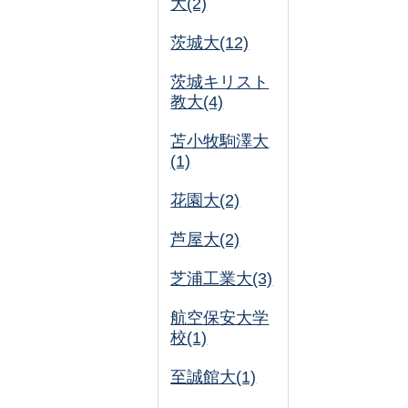
大(2)
茨城大(12)
茨城キリスト
教大(4)
苫小牧駒澤大
(1)
花園大(2)
芦屋大(2)
芝浦工業大(3)
航空保安大学
校(1)
至誠館大(1)