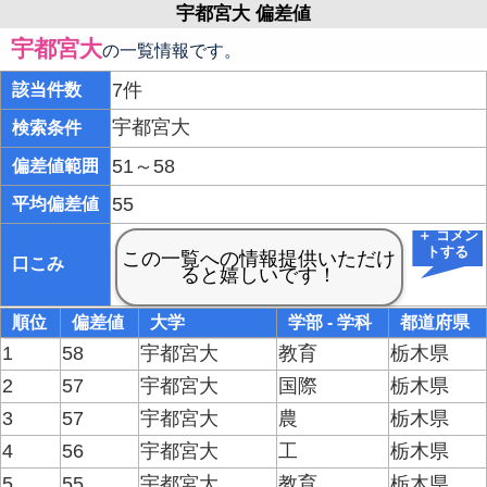
宇都宮大 偏差値
宇都宮大
の一覧情報です。
7件
該当件数
宇都宮大
検索条件
51～58
偏差値範囲
55
平均偏差値
＋ コメン
トする
口こみ
順位
偏差値
大学
学部 - 学科
都道府県
1
58
宇都宮大
教育
栃木県
2
57
宇都宮大
国際
栃木県
3
57
宇都宮大
農
栃木県
4
56
宇都宮大
工
栃木県
5
55
宇都宮大
教育
栃木県