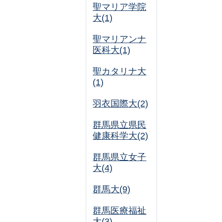
聖マリア学院
大(1)
聖マリアンナ
医科大(1)
聖カタリナ大
(1)
羽衣国際大(2)
群馬県立県民
健康科学大(2)
群馬県立女子
大(4)
群馬大(9)
群馬医療福祉
大(3)