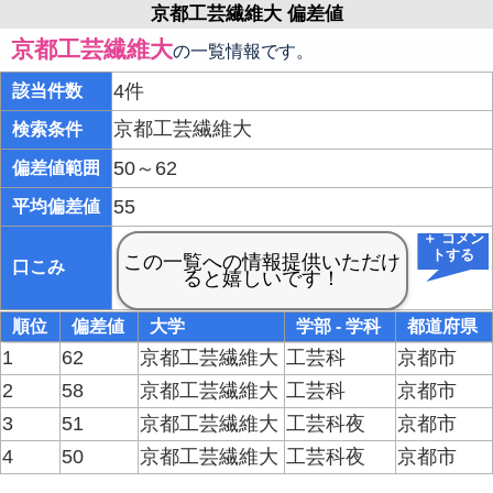
京都工芸繊維大 偏差値
京都工芸繊維大
の一覧情報です。
4件
該当件数
京都工芸繊維大
検索条件
50～62
偏差値範囲
55
平均偏差値
＋ コメン
トする
口こみ
順位
偏差値
大学
学部 - 学科
都道府県
1
62
京都工芸繊維大
工芸科
京都市
2
58
京都工芸繊維大
工芸科
京都市
3
51
京都工芸繊維大
工芸科夜
京都市
4
50
京都工芸繊維大
工芸科夜
京都市