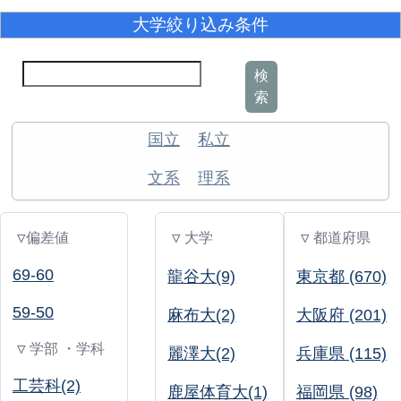
大学絞り込み条件
検
索
国立
私立
文系
理系
▽偏差値
▽ 大学
▽ 都道府県
69-60
龍谷大(9)
東京都 (670)
59-50
麻布大(2)
大阪府 (201)
▽ 学部 ・学科
麗澤大(2)
兵庫県 (115)
工芸科(2)
鹿屋体育大(1)
福岡県 (98)