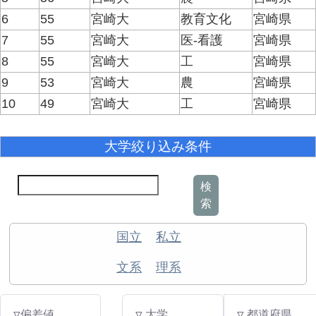
6
55
宮崎大
教育文化
宮崎県
7
55
宮崎大
医-看護
宮崎県
8
55
宮崎大
工
宮崎県
9
53
宮崎大
農
宮崎県
10
49
宮崎大
工
宮崎県
大学絞り込み条件
検
索
国立
私立
文系
理系
▽偏差値
▽ 大学
▽ 都道府県