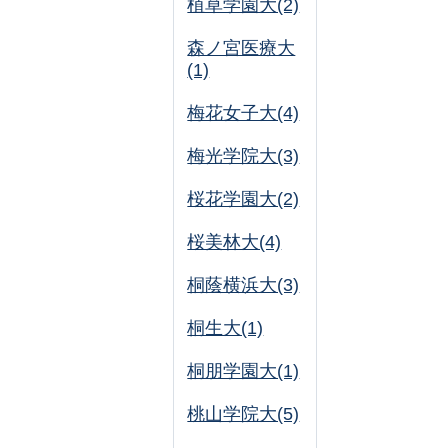
植草学園大(2)
森ノ宮医療大
(1)
梅花女子大(4)
梅光学院大(3)
桜花学園大(2)
桜美林大(4)
桐蔭横浜大(3)
桐生大(1)
桐朋学園大(1)
桃山学院大(5)