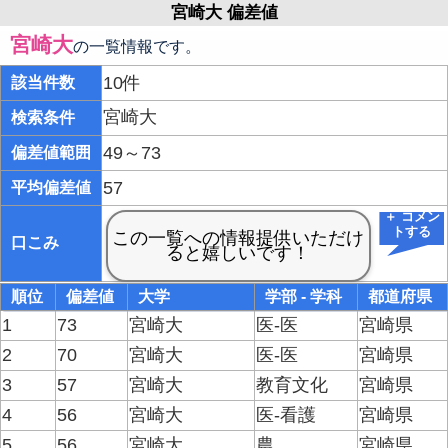
宮崎大 偏差値
宮崎大
の一覧情報です。
10件
該当件数
宮崎大
検索条件
49～73
偏差値範囲
57
平均偏差値
＋ コメン
トする
口こみ
順位
偏差値
大学
学部 - 学科
都道府県
1
73
宮崎大
医-医
宮崎県
2
70
宮崎大
医-医
宮崎県
3
57
宮崎大
教育文化
宮崎県
4
56
宮崎大
医-看護
宮崎県
5
56
宮崎大
農
宮崎県