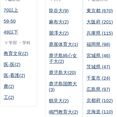
70以上
龍谷大(9)
東京都 (670)
59-50
麻布大(2)
大阪府 (201)
49以下
麗澤大(2)
兵庫県 (115)
▽ 学部 ・学科
鹿屋体育大(1)
福岡県 (98)
教育文化(2)
鹿児島純心女
宮城県 (46)
子大(2)
医-医(2)
茨城県 (47)
鹿児島大(20)
医-看護(2)
千葉市 (24)
鹿児島国際大
農(2)
広島県 (97)
(3)
工(2)
京都府 (102)
鶴見大(2)
北海道 (110)
鳴門教育大(2)