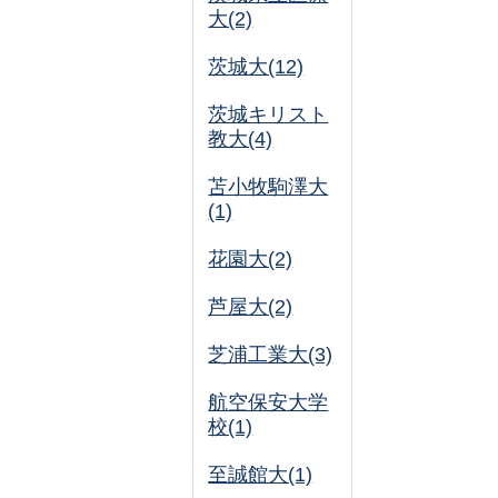
大(2)
茨城大(12)
茨城キリスト
教大(4)
苫小牧駒澤大
(1)
花園大(2)
芦屋大(2)
芝浦工業大(3)
航空保安大学
校(1)
至誠館大(1)