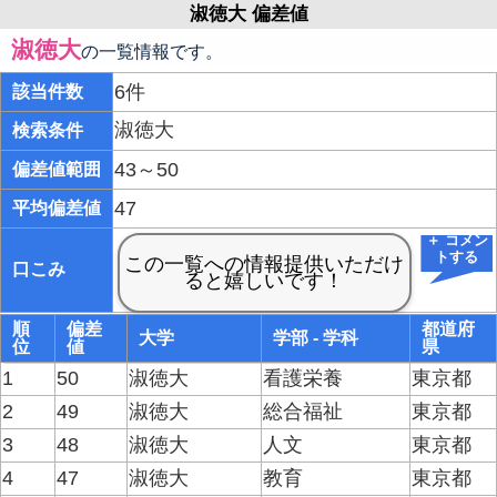
淑徳大 偏差値
淑徳大
の一覧情報です。
6件
該当件数
淑徳大
検索条件
43～50
偏差値範囲
47
平均偏差値
＋ コメン
トする
口こみ
順
偏差
都道府
大学
学部 - 学科
位
値
県
1
50
淑徳大
看護栄養
東京都
2
49
淑徳大
総合福祉
東京都
3
48
淑徳大
人文
東京都
4
47
淑徳大
教育
東京都