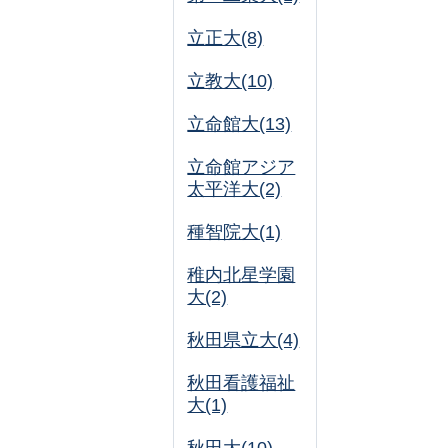
立正大(8)
立教大(10)
立命館大(13)
立命館アジア
太平洋大(2)
種智院大(1)
稚内北星学園
大(2)
秋田県立大(4)
秋田看護福祉
大(1)