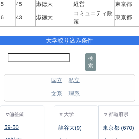
5
45
淑徳大
経営
東京都
コミュニティ政
6
43
淑徳大
東京都
策
大学絞り込み条件
検
索
国立
私立
文系
理系
▽偏差値
▽ 大学
▽ 都道府県
59-50
龍谷大(9)
東京都 (670)