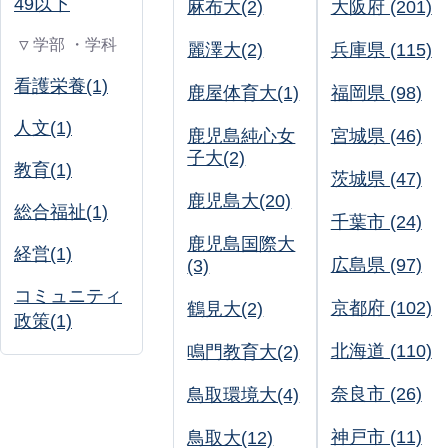
49以下
麻布大(2)
大阪府 (201)
▽ 学部 ・学科
麗澤大(2)
兵庫県 (115)
看護栄養(1)
鹿屋体育大(1)
福岡県 (98)
人文(1)
鹿児島純心女
宮城県 (46)
子大(2)
教育(1)
茨城県 (47)
鹿児島大(20)
総合福祉(1)
千葉市 (24)
鹿児島国際大
経営(1)
広島県 (97)
(3)
コミュニティ
京都府 (102)
鶴見大(2)
政策(1)
北海道 (110)
鳴門教育大(2)
奈良市 (26)
鳥取環境大(4)
神戸市 (11)
鳥取大(12)