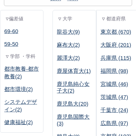
▽偏差値
▽ 大学
▽ 都道府県
69-60
龍谷大(9)
東京都 (670)
59-50
麻布大(2)
大阪府 (201)
▽ 学部 ・学科
麗澤大(2)
兵庫県 (115)
都市教養-都市
鹿屋体育大(1)
福岡県 (98)
教養(2)
鹿児島純心女
宮城県 (46)
都市環境(2)
子大(2)
茨城県 (47)
システムデザ
鹿児島大(20)
イン(2)
千葉市 (24)
鹿児島国際大
健康福祉(2)
広島県 (97)
(3)