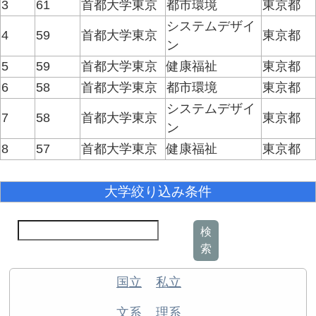
3
61
首都大学東京
都市環境
東京都
システムデザイ
4
59
首都大学東京
東京都
ン
5
59
首都大学東京
健康福祉
東京都
6
58
首都大学東京
都市環境
東京都
システムデザイ
7
58
首都大学東京
東京都
ン
8
57
首都大学東京
健康福祉
東京都
大学絞り込み条件
検
索
国立
私立
文系
理系