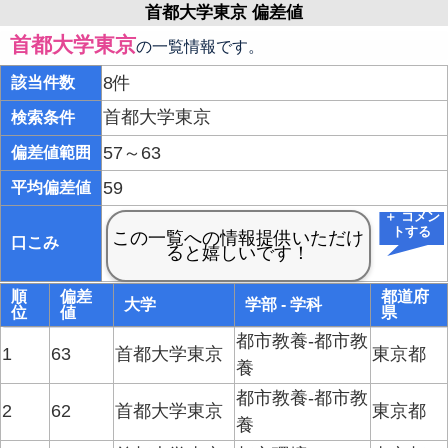
首都大学東京 偏差値
首都大学東京
の一覧情報です。
8件
該当件数
首都大学東京
検索条件
57～63
偏差値範囲
59
平均偏差値
＋ コメン
トする
口こみ
順
偏差
都道府
大学
学部 - 学科
位
値
県
都市教養-都市教
1
63
首都大学東京
東京都
養
都市教養-都市教
2
62
首都大学東京
東京都
養