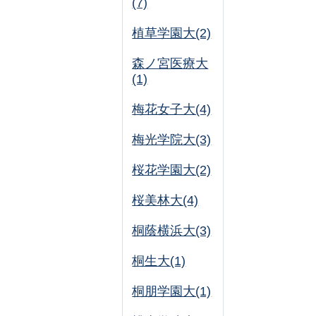
(7)
植草学園大(2)
森ノ宮医療大
(1)
梅花女子大(4)
梅光学院大(3)
桜花学園大(2)
桜美林大(4)
桐蔭横浜大(3)
桐生大(1)
桐朋学園大(1)