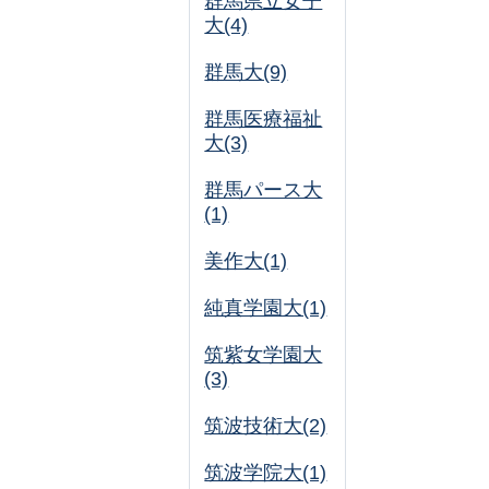
群馬県立女子
大(4)
群馬大(9)
群馬医療福祉
大(3)
群馬パース大
(1)
美作大(1)
純真学園大(1)
筑紫女学園大
(3)
筑波技術大(2)
筑波学院大(1)