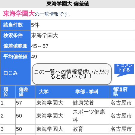
東海学園大 偏差値
東海学園大
の一覧情報です。
5件
該当件数
東海学園大
検索条件
45～57
偏差値範囲
49
平均偏差値
＋ コメン
トする
口こみ
順
偏差
都道府
大学
学部 - 学科
位
値
県
1
57
東海学園大
健康栄養
名古屋市
スポーツ健康
2
50
東海学園大
名古屋市
科
3
50
東海学園大
教育
名古屋市