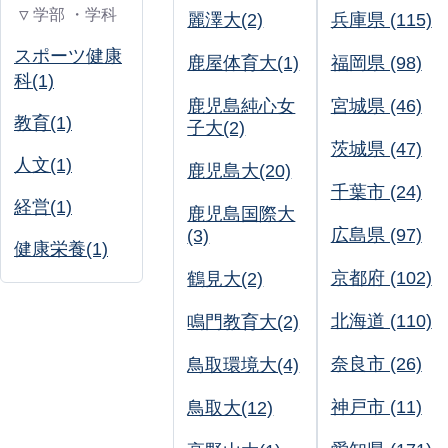
▽ 学部 ・学科
麗澤大(2)
兵庫県 (115)
スポーツ健康
鹿屋体育大(1)
福岡県 (98)
科(1)
鹿児島純心女
宮城県 (46)
教育(1)
子大(2)
茨城県 (47)
人文(1)
鹿児島大(20)
千葉市 (24)
経営(1)
鹿児島国際大
広島県 (97)
(3)
健康栄養(1)
京都府 (102)
鶴見大(2)
北海道 (110)
鳴門教育大(2)
奈良市 (26)
鳥取環境大(4)
神戸市 (11)
鳥取大(12)