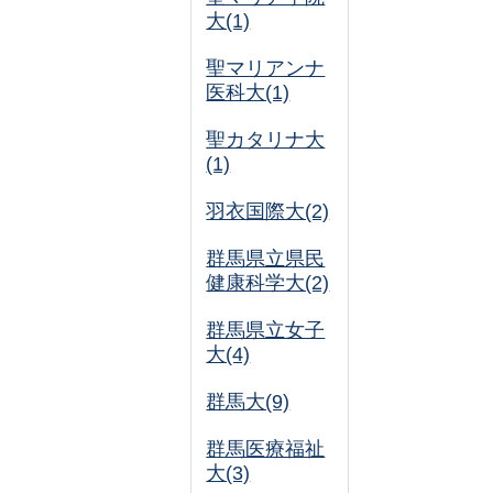
大(1)
聖マリアンナ
医科大(1)
聖カタリナ大
(1)
羽衣国際大(2)
群馬県立県民
健康科学大(2)
群馬県立女子
大(4)
群馬大(9)
群馬医療福祉
大(3)