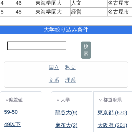
4
46
東海学園大
人文
名古屋市
5
45
東海学園大
経営
名古屋市
大学絞り込み条件
検
索
国立
私立
文系
理系
▽偏差値
▽ 大学
▽ 都道府県
59-50
龍谷大(9)
東京都 (670)
49以下
麻布大(2)
大阪府 (201)