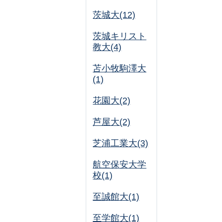
茨城大(12)
茨城キリスト
教大(4)
苫小牧駒澤大
(1)
花園大(2)
芦屋大(2)
芝浦工業大(3)
航空保安大学
校(1)
至誠館大(1)
至学館大(1)