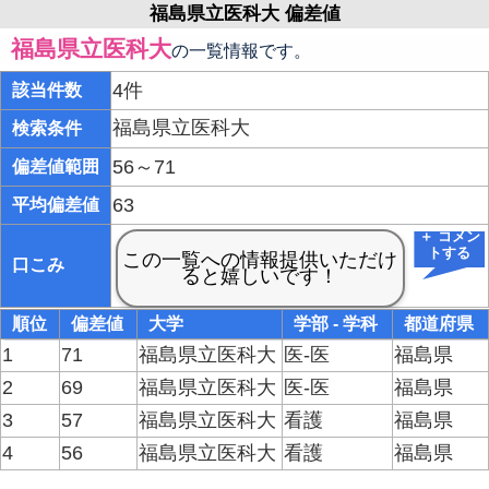
福島県立医科大 偏差値
福島県立医科大
の一覧情報です。
4件
該当件数
福島県立医科大
検索条件
56～71
偏差値範囲
63
平均偏差値
＋ コメン
トする
口こみ
順位
偏差値
大学
学部 - 学科
都道府県
1
71
福島県立医科大
医-医
福島県
2
69
福島県立医科大
医-医
福島県
3
57
福島県立医科大
看護
福島県
4
56
福島県立医科大
看護
福島県