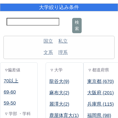
大学絞り込み条件
検
索
国立
私立
文系
理系
▽偏差値
▽ 大学
▽ 都道府県
70以上
龍谷大(9)
東京都 (670)
69-60
麻布大(2)
大阪府 (201)
59-50
麗澤大(2)
兵庫県 (115)
▽ 学部 ・学科
鹿屋体育大(1)
福岡県 (98)