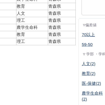
教育
青森県
人文
青森県
理工
青森県
▽偏差値
農学生命科
青森県
教育
青森県
70以上
理工
青森県
59-50
▽ 学部 ・学
人文(2)
教育(2)
医-保健(2)
農学生命科
(2)