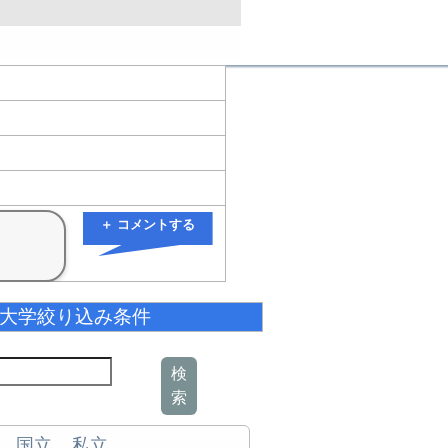
＋ コメントする
大学絞り込み条件
検
索
国立
私立