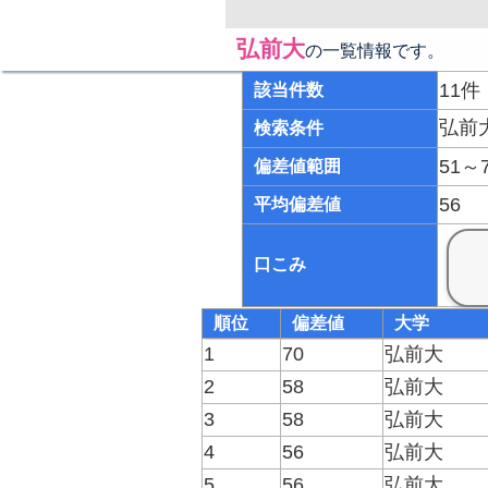
弘前大
の一覧情報です。
11件
該当件数
弘前
検索条件
51～
偏差値範囲
56
平均偏差値
口こみ
順位
偏差値
大学
1
70
弘前大
2
58
弘前大
3
58
弘前大
4
56
弘前大
5
56
弘前大