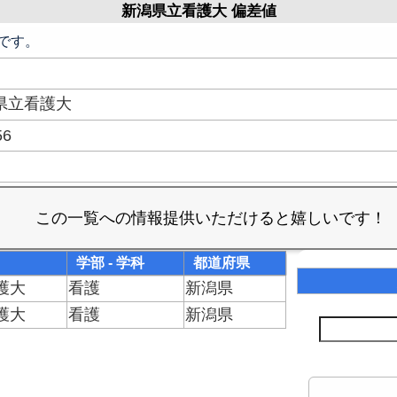
新潟県立看護大 偏差値
です。
県立看護大
56
学部 - 学科
都道府県
護大
看護
新潟県
護大
看護
新潟県