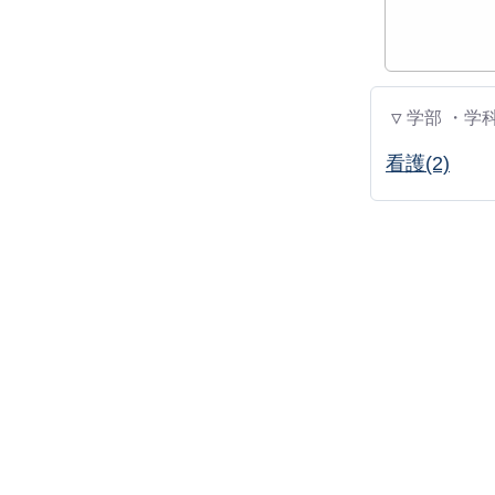
▽ 学部 ・学
看護(2)