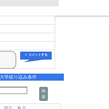
＋ コメントする
大学絞り込み条件
検
索
国立
私立