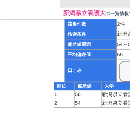
新潟県立看護大
の一覧情報
2件
該当件数
新潟
検索条件
54～
偏差値範囲
55
平均偏差値
口こみ
順位
偏差値
大学
1
56
新潟県立看
2
54
新潟県立看