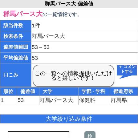
群馬パース大 偏差値
群馬パース大
の一覧情報です。
1件
該当件数
群馬パース大
検索条件
53～53
偏差値範囲
53
平均偏差値
＋ コメン
トする
口こみ
順位
偏差値
大学
学部 - 学科
都道府県
1
53
群馬パース大
保健科
群馬県
大学絞り込み条件
検