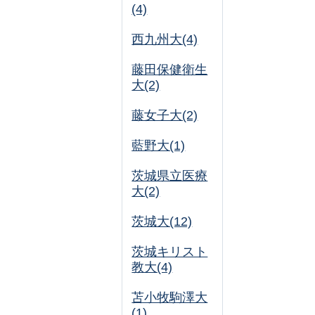
(4)
西九州大(4)
藤田保健衛生
大(2)
藤女子大(2)
藍野大(1)
茨城県立医療
大(2)
茨城大(12)
茨城キリスト
教大(4)
苫小牧駒澤大
(1)