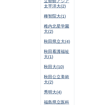
立命館アジア
太平洋大(2)
種智院大(1)
稚内北星学園
大(2)
秋田県立大(4)
秋田看護福祉
大(1)
秋田大(10)
秋田公立美術
大(2)
秀明大(4)
福島県立医科