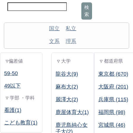
検
索
国立
私立
文系
理系
▽偏差値
▽ 大学
▽ 都道府県
59-50
龍谷大(9)
東京都 (670)
49以下
麻布大(2)
大阪府 (201)
▽ 学部 ・学科
麗澤大(2)
兵庫県 (115)
看護(1)
鹿屋体育大(1)
福岡県 (98)
こども教育(1)
鹿児島純心女
宮城県 (46)
子大(2)