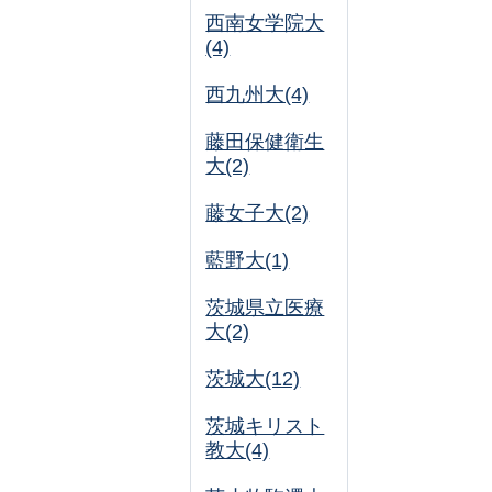
西南女学院大
(4)
西九州大(4)
藤田保健衛生
大(2)
藤女子大(2)
藍野大(1)
茨城県立医療
大(2)
茨城大(12)
茨城キリスト
教大(4)