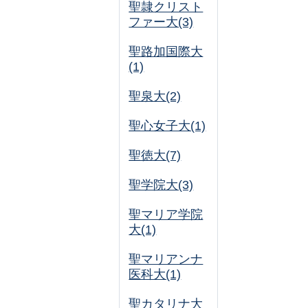
聖隷クリスト
ファー大(3)
聖路加国際大
(1)
聖泉大(2)
聖心女子大(1)
聖徳大(7)
聖学院大(3)
聖マリア学院
大(1)
聖マリアンナ
医科大(1)
聖カタリナ大