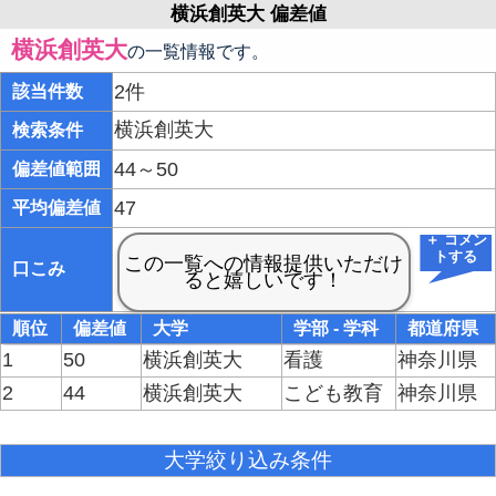
横浜創英大 偏差値
横浜創英大
の一覧情報です。
2件
該当件数
横浜創英大
検索条件
44～50
偏差値範囲
47
平均偏差値
＋ コメン
トする
口こみ
順位
偏差値
大学
学部 - 学科
都道府県
1
50
横浜創英大
看護
神奈川県
2
44
横浜創英大
こども教育
神奈川県
大学絞り込み条件