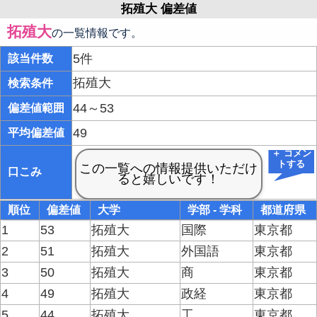
拓殖大 偏差値
拓殖大
の一覧情報です。
5件
該当件数
拓殖大
検索条件
44～53
偏差値範囲
49
平均偏差値
＋ コメン
トする
口こみ
順位
偏差値
大学
学部 - 学科
都道府県
1
53
拓殖大
国際
東京都
2
51
拓殖大
外国語
東京都
3
50
拓殖大
商
東京都
4
49
拓殖大
政経
東京都
5
44
拓殖大
工
東京都