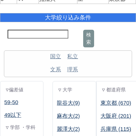
大学絞り込み条件
検
索
国立
私立
文系
理系
▽偏差値
▽ 大学
▽ 都道府県
59-50
龍谷大(9)
東京都 (670)
49以下
麻布大(2)
大阪府 (201)
▽ 学部 ・学科
麗澤大(2)
兵庫県 (115)