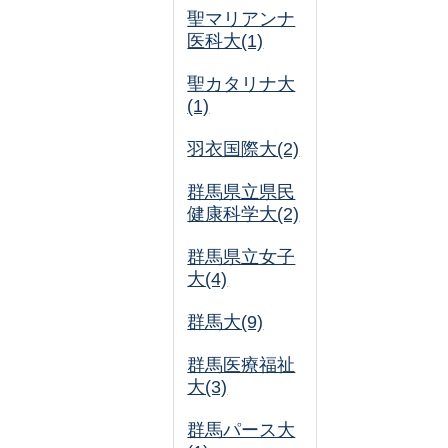
聖マリアンナ
医科大(1)
聖カタリナ大
(1)
羽衣国際大(2)
群馬県立県民
健康科学大(2)
群馬県立女子
大(4)
群馬大(9)
群馬医療福祉
大(3)
群馬パース大