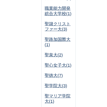
職業能力開発
総合大学校(1)
聖隷クリスト
ファー大(3)
聖路加国際大
(1)
聖泉大(2)
聖心女子大(1)
聖徳大(7)
聖学院大(3)
聖マリア学院
大(1)