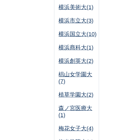
横浜美術大(1)
横浜市立大(3)
横浜国立大(10)
横浜商科大(1)
横浜創英大(2)
椙山女学園大
(7)
植草学園大(2)
森ノ宮医療大
(1)
梅花女子大(4)