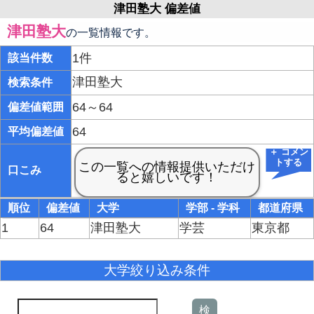
津田塾大 偏差値
津田塾大
の一覧情報です。
1件
該当件数
津田塾大
検索条件
64～64
偏差値範囲
64
平均偏差値
＋ コメン
トする
口こみ
順位
偏差値
大学
学部 - 学科
都道府県
1
64
津田塾大
学芸
東京都
大学絞り込み条件
検