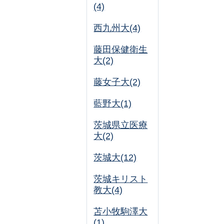
(4)
西九州大(4)
藤田保健衛生
大(2)
藤女子大(2)
藍野大(1)
茨城県立医療
大(2)
茨城大(12)
茨城キリスト
教大(4)
苫小牧駒澤大
(1)