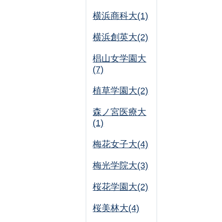
横浜商科大(1)
横浜創英大(2)
椙山女学園大
(7)
植草学園大(2)
森ノ宮医療大
(1)
梅花女子大(4)
梅光学院大(3)
桜花学園大(2)
桜美林大(4)