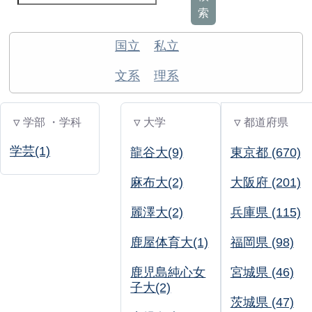
索
国立
私立
文系
理系
▽ 学部 ・学科
▽ 大学
▽ 都道府県
学芸(1)
龍谷大(9)
東京都 (670)
麻布大(2)
大阪府 (201)
麗澤大(2)
兵庫県 (115)
鹿屋体育大(1)
福岡県 (98)
鹿児島純心女
宮城県 (46)
子大(2)
茨城県 (47)