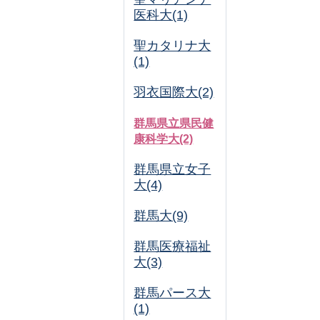
医科大(1)
聖カタリナ大
(1)
羽衣国際大(2)
群馬県立県民健
康科学大(2)
群馬県立女子
大(4)
群馬大(9)
群馬医療福祉
大(3)
群馬パース大
(1)