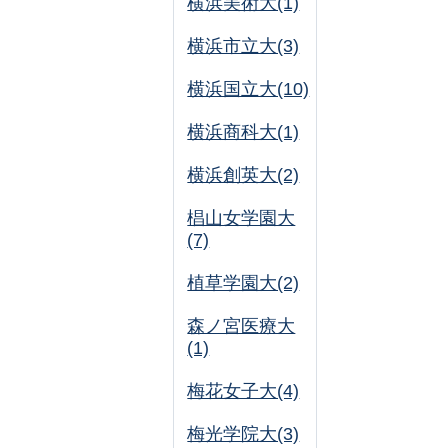
横浜美術大(1)
横浜市立大(3)
横浜国立大(10)
横浜商科大(1)
横浜創英大(2)
椙山女学園大
(7)
植草学園大(2)
森ノ宮医療大
(1)
梅花女子大(4)
梅光学院大(3)