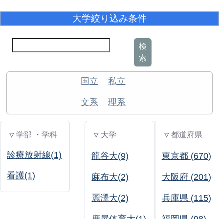
大学絞り込み条件
検
索
国立
私立
文系
理系
▽ 学部 ・学科
▽ 大学
▽ 都道府県
診療放射線(1)
龍谷大(9)
東京都 (670)
看護(1)
麻布大(2)
大阪府 (201)
麗澤大(2)
兵庫県 (115)