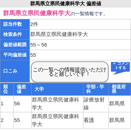
群馬県立県民健康科学大 偏差値
群馬県立県民健康科学大
の一覧情報です。
2件
該当件数
群馬県立県民健康科学大
検索条件
55～56
偏差値範囲
55
平均偏差値
＋ コメン
トする
口こみ
順
偏差
学部 - 学
都道府
大学
位
値
科
県
群馬県立県民健康科
診療放射
1
56
群馬県
学大
線
群馬県立県民健康科
2
55
看護
群馬県
学大