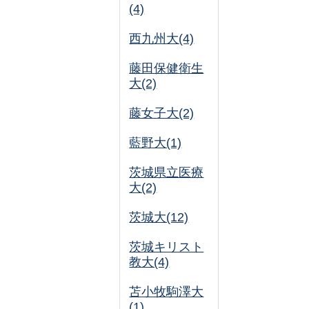
(4)
西九州大(4)
藤田保健衛生
大(2)
藤女子大(2)
藍野大(1)
茨城県立医療
大(2)
茨城大(12)
茨城キリスト
教大(4)
苫小牧駒澤大
(1)