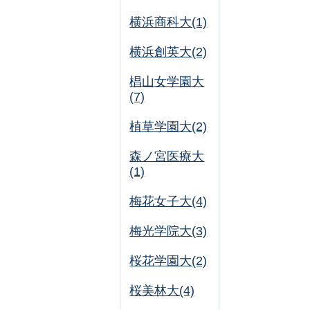
横浜商科大(1)
横浜創英大(2)
椙山女学園大
(7)
植草学園大(2)
森ノ宮医療大
(1)
梅花女子大(4)
梅光学院大(3)
桜花学園大(2)
桜美林大(4)