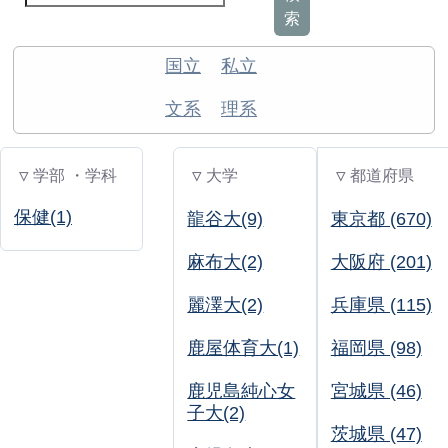
索
国立
私立
文系
理系
▽ 学部 ・学科
▽ 大学
▽ 都道府県
保健(1)
龍谷大(9)
東京都 (670)
麻布大(2)
大阪府 (201)
麗澤大(2)
兵庫県 (115)
鹿屋体育大(1)
福岡県 (98)
鹿児島純心女
宮城県 (46)
子大(2)
茨城県 (47)