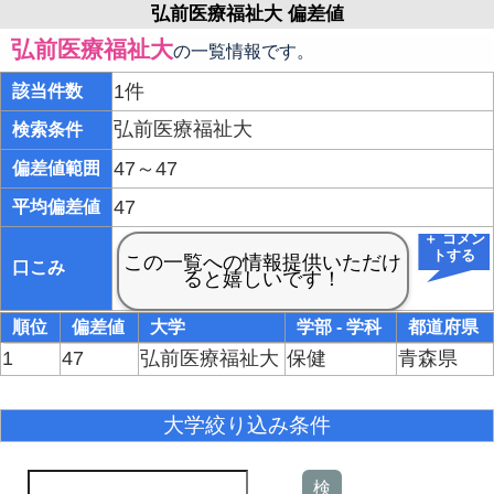
弘前医療福祉大 偏差値
弘前医療福祉大
の一覧情報です。
1件
該当件数
弘前医療福祉大
検索条件
47～47
偏差値範囲
47
平均偏差値
＋ コメン
トする
口こみ
順位
偏差値
大学
学部 - 学科
都道府県
1
47
弘前医療福祉大
保健
青森県
大学絞り込み条件
検