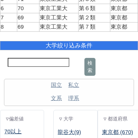
6
70
東京工業大
第６類
東京都
7
69
東京工業大
第２類
東京都
8
69
東京工業大
第７類
東京都
大学絞り込み条件
検
索
国立
私立
文系
理系
▽偏差値
▽ 大学
▽ 都道府県
70以上
龍谷大(9)
東京都 (670)