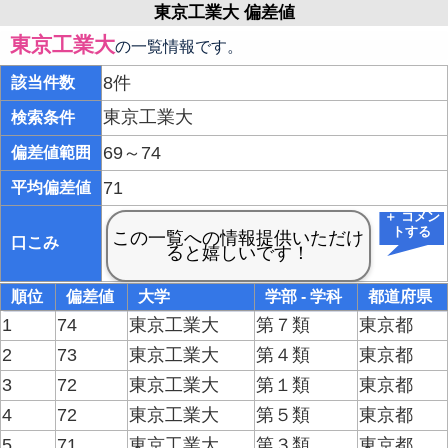
東京工業大 偏差値
東京工業大
の一覧情報です。
8件
該当件数
東京工業大
検索条件
69～74
偏差値範囲
71
平均偏差値
＋ コメン
トする
口こみ
順位
偏差値
大学
学部 - 学科
都道府県
1
74
東京工業大
第７類
東京都
2
73
東京工業大
第４類
東京都
3
72
東京工業大
第１類
東京都
4
72
東京工業大
第５類
東京都
5
71
東京工業大
第３類
東京都