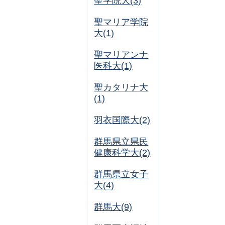
聖学院大(3)
聖マリア学院
大(1)
聖マリアンナ
医科大(1)
聖カタリナ大
(1)
羽衣国際大(2)
群馬県立県民
健康科学大(2)
群馬県立女子
大(4)
群馬大(9)