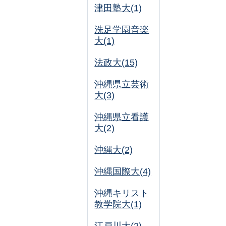
津田塾大(1)
洗足学園音楽
大(1)
法政大(15)
沖縄県立芸術
大(3)
沖縄県立看護
大(2)
沖縄大(2)
沖縄国際大(4)
沖縄キリスト
教学院大(1)