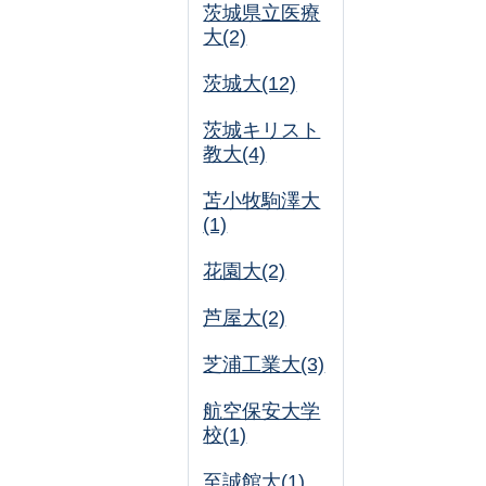
茨城県立医療
大(2)
茨城大(12)
茨城キリスト
教大(4)
苫小牧駒澤大
(1)
花園大(2)
芦屋大(2)
芝浦工業大(3)
航空保安大学
校(1)
至誠館大(1)