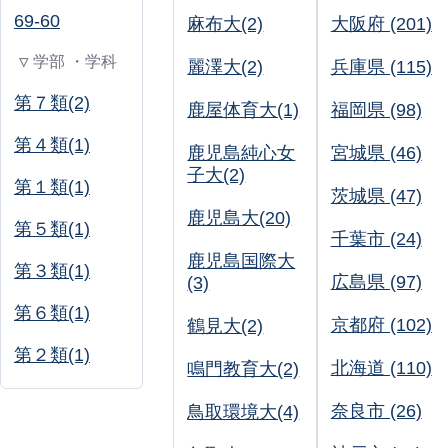
69-60
麻布大(2)
大阪府 (201)
▽ 学部 ・学科
麗澤大(2)
兵庫県 (115)
第７類(2)
鹿屋体育大(1)
福岡県 (98)
第４類(1)
鹿児島純心女
宮城県 (46)
子大(2)
第１類(1)
茨城県 (47)
鹿児島大(20)
第５類(1)
千葉市 (24)
鹿児島国際大
第３類(1)
広島県 (97)
(3)
第６類(1)
京都府 (102)
鶴見大(2)
第２類(1)
北海道 (110)
鳴門教育大(2)
奈良市 (26)
鳥取環境大(4)