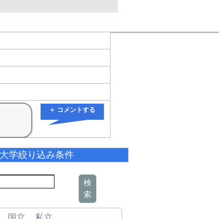
＋ コメントする
大学絞り込み条件
検
索
国立
私立