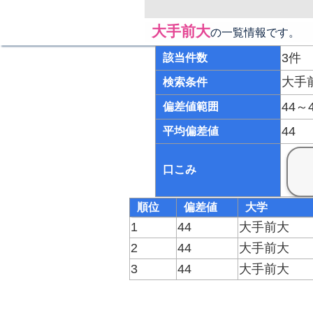
大手前大
の一覧情報です。
3件
該当件数
大手
検索条件
44～
偏差値範囲
44
平均偏差値
口こみ
順位
偏差値
大学
1
44
大手前大
2
44
大手前大
3
44
大手前大