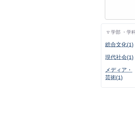
▽ 学部 ・学
総合文化(1)
現代社会(1)
メディア・
芸術(1)