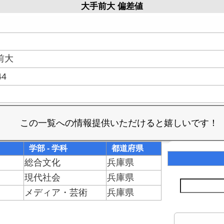
大手前大 偏差値
前大
44
学部 - 学科
都道府県
総合文化
兵庫県
現代社会
兵庫県
メディア・芸術
兵庫県