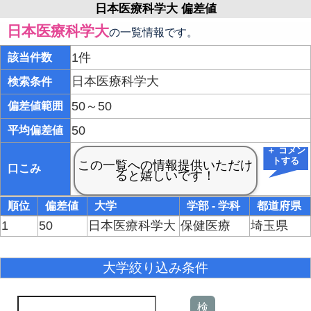
日本医療科学大 偏差値
日本医療科学大
の一覧情報です。
1件
該当件数
日本医療科学大
検索条件
50～50
偏差値範囲
50
平均偏差値
＋ コメン
トする
口こみ
順位
偏差値
大学
学部 - 学科
都道府県
1
50
日本医療科学大
保健医療
埼玉県
大学絞り込み条件
検