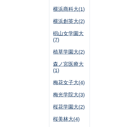
横浜商科大(1)
横浜創英大(2)
椙山女学園大
(7)
植草学園大(2)
森ノ宮医療大
(1)
梅花女子大(4)
梅光学院大(3)
桜花学園大(2)
桜美林大(4)