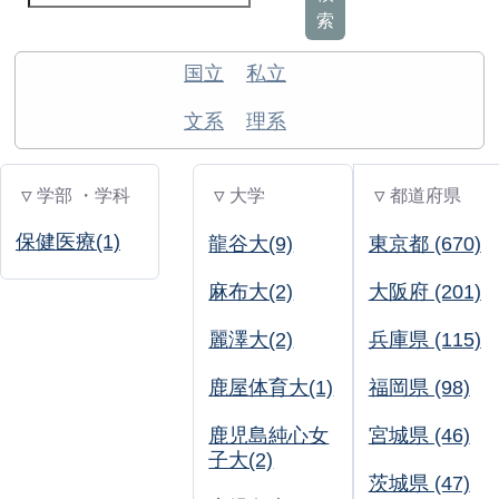
索
国立
私立
文系
理系
▽ 学部 ・学科
▽ 大学
▽ 都道府県
保健医療(1)
龍谷大(9)
東京都 (670)
麻布大(2)
大阪府 (201)
麗澤大(2)
兵庫県 (115)
鹿屋体育大(1)
福岡県 (98)
鹿児島純心女
宮城県 (46)
子大(2)
茨城県 (47)