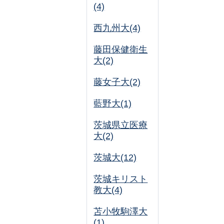
(4)
西九州大(4)
藤田保健衛生
大(2)
藤女子大(2)
藍野大(1)
茨城県立医療
大(2)
茨城大(12)
茨城キリスト
教大(4)
苫小牧駒澤大
(1)