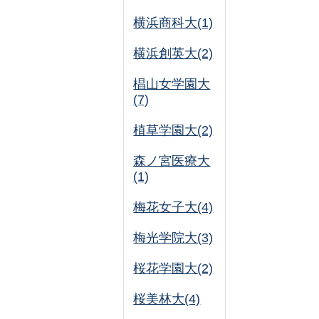
横浜商科大(1)
横浜創英大(2)
椙山女学園大
(7)
植草学園大(2)
森ノ宮医療大
(1)
梅花女子大(4)
梅光学院大(3)
桜花学園大(2)
桜美林大(4)