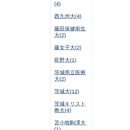
(4)
西九州大(4)
藤田保健衛生
大(2)
藤女子大(2)
藍野大(1)
茨城県立医療
大(2)
茨城大(12)
茨城キリスト
教大(4)
苫小牧駒澤大
(1)