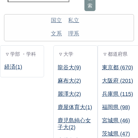
索
国立
私立
文系
理系
▽ 学部 ・学科
▽ 大学
▽ 都道府県
経済(1)
龍谷大(9)
東京都 (670)
麻布大(2)
大阪府 (201)
麗澤大(2)
兵庫県 (115)
鹿屋体育大(1)
福岡県 (98)
鹿児島純心女
宮城県 (46)
子大(2)
茨城県 (47)