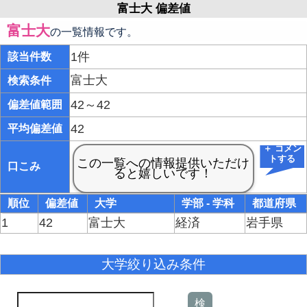
富士大 偏差値
富士大
の一覧情報です。
1件
該当件数
富士大
検索条件
42～42
偏差値範囲
42
平均偏差値
＋ コメン
トする
口こみ
順位
偏差値
大学
学部 - 学科
都道府県
1
42
富士大
経済
岩手県
大学絞り込み条件
検