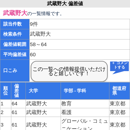
武蔵野大 偏差値
武蔵野大
の一覧情報です。
9件
該当件数
武蔵野大
検索条件
58～64
偏差値範囲
60
平均偏差値
＋ コメン
トする
口こみ
偏
順
都道府
差
大学
学部 - 学科
位
県
値
1
64
武蔵野大
教育
東京都
2
61
武蔵野大
看護
東京都
グローバル・コミュ
3
61
武蔵野大
東京都
ニケーション