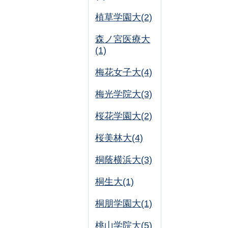
植草学園大(2)
森ノ宮医療大
(1)
梅花女子大(4)
梅光学院大(3)
桜花学園大(2)
桜美林大(4)
桐蔭横浜大(3)
桐生大(1)
桐朋学園大(1)
桃山学院大(5)