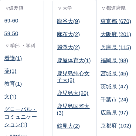
▽偏差値
▽ 大学
▽ 都道府県
69-60
龍谷大(9)
東京都 (670)
59-50
麻布大(2)
大阪府 (201)
▽ 学部 ・学科
麗澤大(2)
兵庫県 (115)
看護(1)
鹿屋体育大(1)
福岡県 (98)
薬(1)
鹿児島純心女
宮城県 (46)
子大(2)
教育(1)
茨城県 (47)
鹿児島大(20)
文(1)
千葉市 (24)
鹿児島国際大
グローバル・
広島県 (97)
(3)
コミュニケー
ション(1)
京都府 (102)
鶴見大(2)