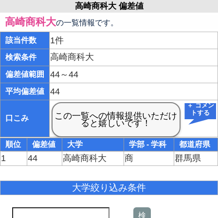
高崎商科大 偏差値
高崎商科大
の一覧情報です。
1件
該当件数
高崎商科大
検索条件
44～44
偏差値範囲
44
平均偏差値
＋ コメン
トする
口こみ
順位
偏差値
大学
学部 - 学科
都道府県
1
44
高崎商科大
商
群馬県
大学絞り込み条件
検