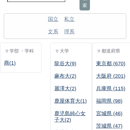
索
国立
私立
文系
理系
▽ 学部 ・学科
▽ 大学
▽ 都道府県
商(1)
龍谷大(9)
東京都 (670)
麻布大(2)
大阪府 (201)
麗澤大(2)
兵庫県 (115)
鹿屋体育大(1)
福岡県 (98)
鹿児島純心女
宮城県 (46)
子大(2)
茨城県 (47)