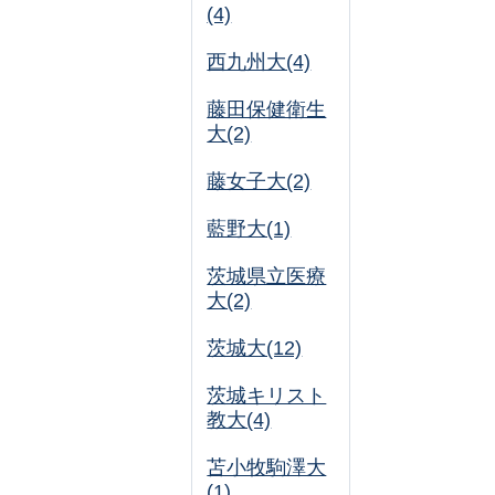
(4)
西九州大(4)
藤田保健衛生
大(2)
藤女子大(2)
藍野大(1)
茨城県立医療
大(2)
茨城大(12)
茨城キリスト
教大(4)
苫小牧駒澤大
(1)