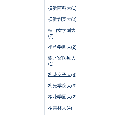
横浜商科大(1)
横浜創英大(2)
椙山女学園大
(7)
植草学園大(2)
森ノ宮医療大
(1)
梅花女子大(4)
梅光学院大(3)
桜花学園大(2)
桜美林大(4)